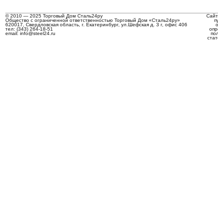
© 2010 — 2025 Торговый Дом Сталь24ру
Сайт
Общество с ограниченной ответственностью Торговый Дом «Сталь24ру»
п
620017, Свердловская область, г. Екатеринбург, ул.Шефская д. 3 г, офис 406
тел: (343) 264-18-51
опр
email: info@steel24.ru
по
стат