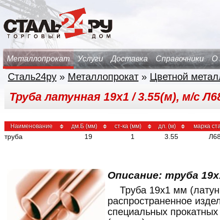
Металлопрокат
Услуги
Доставка
Справочники
О
Сталь24ру
»
Металлопрокат
»
Цветной метал
Труба латунная 19х1 / 3.55(м), м/с Л6
Наименование
дм.Б (мм)
ст-ка (мм)
дл. (м)
марка ст
труба
19
1
3.55
Л6
Описание: труба 19x
Труба 19x1 мм (латун
распространенное изде
специальных прокатных 