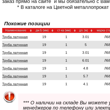
заказ прямо на сайте и мы обязательно с Ва
* В каталоге на Цветной металлопрокат
Похожие позиции
Наименование
дм.Б (мм)
ст-ка (мм)
дл. (м)
марка ст
Труба латунная
19
1
3.01
Л6
Труба латунная
19
1
5
Л6
Труба латунная
19
1
3.01
Л6
Труба латунная
19
1
6.01
Л6
Труба латунная
19
1
4.8
Л6
Труба латунная
19
1
5.7
Л6
Труба латунная
19
1
4.1
Л6
*** О наличии на складе Вы можете
менеджеров по телефону или элект