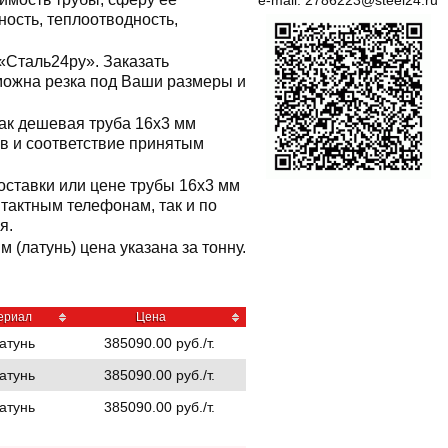
e-mail:
2786223@steel24.ru
ность, теплоотводность,
«Сталь24ру». Заказать
озможна резка под Ваши размеры и
ак дешевая труба 16x3 мм
ов и соответствие принятым
оставки или цене трубы 16x3 мм
тактным телефонам, так и по
я.
 (латунь) цена указана за тонну.
ериал
Цена
атунь
385090.00 руб./т.
атунь
385090.00 руб./т.
атунь
385090.00 руб./т.