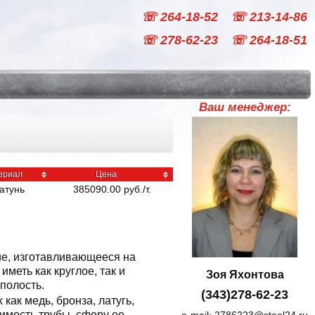
☏ 264-18-52
☏ 213-14-86
☏ 278-62-23
☏ 264-18-51
Ваш менеджер:
ериал
Цена
атунь
385090.00
руб
./
т.
ие, изготавливающееся на
меть как круглое, так и
Зоя Яхонтова
полость.
(343)278-62-23
как медь, бронза, латугь,
имость трубы, сферу ее