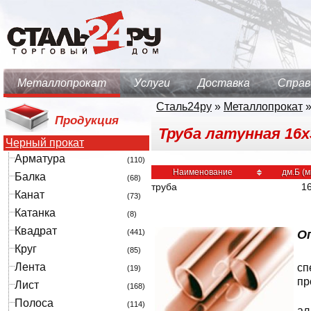
Металлопрокат
Услуги
Доставка
Справ
Сталь24ру
»
Металлопрокат
Продукция
Труба латунная 16х3 
Черный прокат
Арматура
(110)
Наименование
дм.Б (м
Балка
(68)
труба
1
Канат
(73)
Катанка
(8)
Квадрат
(441)
Оп
Круг
(85)
Лента
сп
(19)
пр
Лист
(168)
Полоса
(114)
ал