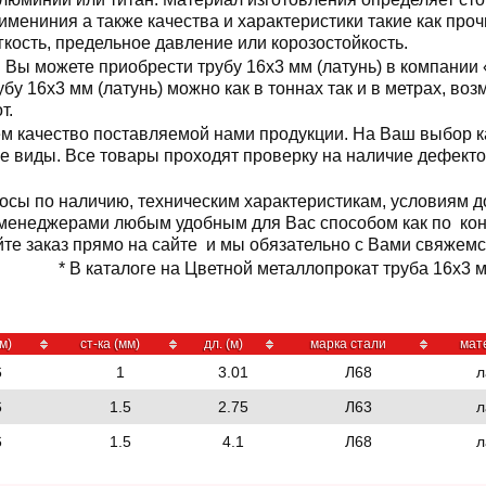
имениния а также качества и характеристики такие как проч
гкость, предельное давление или корозостойкость.
Вы можете приобрести трубу 16x3 мм (латунь) в компании 
убу 16x3 мм (латунь) можно как в тоннах так и в метрах, в
от.
м качество поставляемой нами продукции. На Ваш выбор к
е ее виды. Все товары проходят проверку на наличие дефект
осы по наличию, техническим характеристикам, условиям д
 менеджерами любым удобным для Вас способом как по кон
йте заказ прямо на сайте и мы обязательно с Вами свяжемс
* В каталоге на Цветной металлопрокат труба 16x3 мм
м)
ст-ка (мм)
дл. (м)
марка стали
мат
6
1
3.01
Л68
л
6
1.5
2.75
Л63
л
6
1.5
4.1
Л68
л