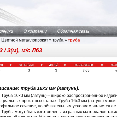
очники
О компании
Обратная связь
»
Цветной металлопрокат
»
труба
»
труба
/ 3(м), м/с Л63
м)
ст-ка (мм)
дл. (м)
марка стали
мат
6
3
3
Л63
л
исание: труба 16x3 мм (латунь).
Труба 16x3 мм (латунь) – широко распространенное издел
ециальных прокатных станах. Труба 16x3 мм (латунь) может и
офильное сечение, но обязательным условием является ее 
Трубы могут быть изготовлены из разных материалов таких 
люминий или титан. Материал изготовления определяет сто