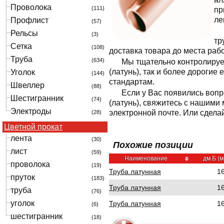
Проволока
(111)
пр
ле
Профлист
(57)
Рельсы
(3)
тр
Сетка
(108)
доставка товара до места раб
Труба
(634)
Мы тщательно контролируе
(латунь), так и более дороги
Уголок
(144)
стандартам.
Швеллер
(88)
Если у Вас появились вопр
Шестигранник
(74)
(латунь), свяжитесь с нашими
Электроды
электронной почте. Или сдела
(28)
Цветной прокат
лента
(30)
Похожие позиции
лист
(59)
Наименование
дм.Б (м
проволока
(19)
Труба латунная
1
пруток
(183)
Труба латунная
1
труба
(76)
уголок
Труба латунная
1
(6)
шестигранник
(18)