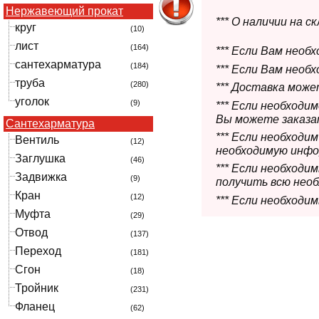
Нержавеющий прокат
*** О наличии на 
круг
(10)
лист
(164)
*** Если Вам необ
сантехарматура
(184)
*** Если Вам необ
труба
(280)
*** Доставка мож
уголок
(9)
*** Если необходи
Вы можете заказат
Сантехарматура
*** Если необходи
Вентиль
(12)
необходимую инфо
Заглушка
(46)
*** Если необход
Задвижка
(9)
получить всю нео
Кран
(12)
*** Если необходи
Муфта
(29)
Отвод
(137)
Переход
(181)
Сгон
(18)
Тройник
(231)
Фланец
(62)