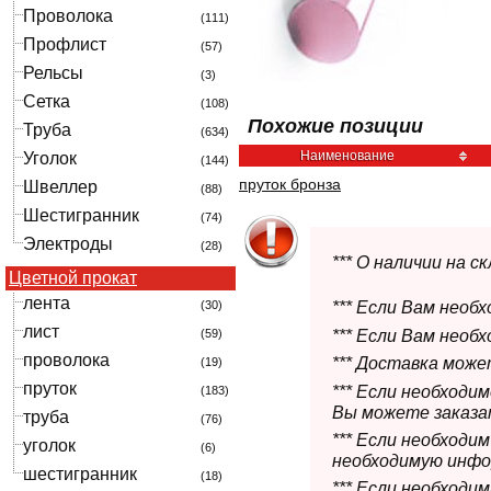
Проволока
(111)
Профлист
(57)
Рельсы
(3)
Сетка
(108)
Похожие позиции
Труба
(634)
Наименование
Уголок
(144)
пруток бронза
Швеллер
(88)
Шестигранник
(74)
Электроды
(28)
*** О наличии на 
Цветной прокат
лента
(30)
*** Если Вам необ
лист
*** Если Вам необ
(59)
проволока
*** Доставка мож
(19)
пруток
*** Если необходи
(183)
Вы можете заказат
труба
(76)
*** Если необходи
уголок
(6)
необходимую инфо
шестигранник
(18)
*** Если необход