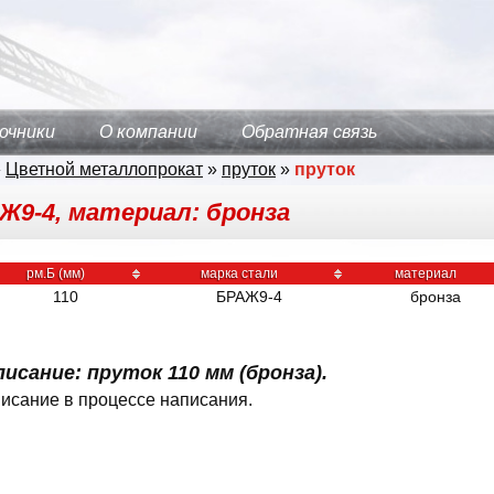
очники
О компании
Обратная связь
»
Цветной металлопрокат
»
пруток
»
пруток
АЖ9-4, материал: бронза
рм.Б (мм)
марка стали
материал
110
БРАЖ9-4
бронза
исание: пруток 110 мм (бронза).
исание в процессе написания.