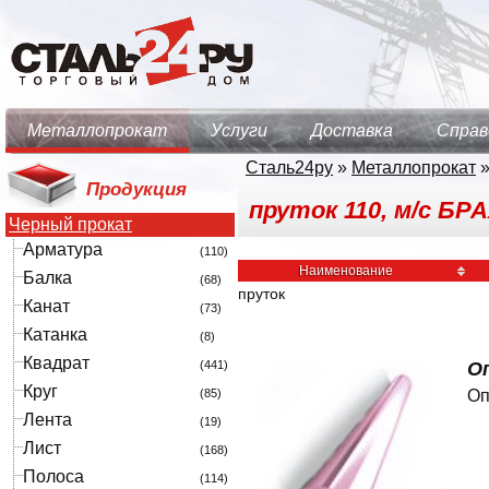
Металлопрокат
Услуги
Доставка
Справ
Сталь24ру
»
Металлопрокат
Продукция
пруток 110, м/с БР
Черный прокат
Арматура
(110)
Наименование
Балка
(68)
пруток
Канат
(73)
Катанка
(8)
Квадрат
(441)
Оп
Круг
(85)
Оп
Лента
(19)
Лист
(168)
Полоса
(114)