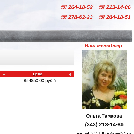
☏ 264-18-52
☏ 213-14-86
☏ 278-62-23
☏ 264-18-51
Ваш менеджер:
Цена
654950.00
руб
./
т.
Ольга Тамкова
(343) 213-14-86
e-mail:
2131486@steel24.ru