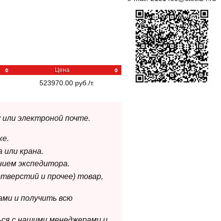
Цена
523970.00 руб./т.
 или электроной почте.
ке.
 или крана.
нием экспедитора.
отверстий и прочее) товар,
ами и получить всю
ься с нашими менеджерами и