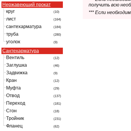
Нержавеющий прокат
получить всю нео
круг
*** Если необходи
(10)
лист
(164)
сантехарматура
(184)
труба
(280)
уголок
(9)
Сантехарматура
Вентиль
(12)
Заглушка
(46)
Задвижка
(9)
Кран
(12)
Муфта
(29)
Отвод
(137)
Переход
(181)
Сгон
(18)
Тройник
(231)
Фланец
(62)