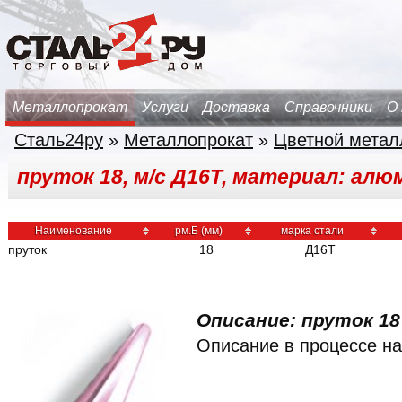
Металлопрокат
Услуги
Доставка
Справочники
О
Сталь24ру
»
Металлопрокат
»
Цветной метал
пруток 18, м/с Д16Т, материал: алю
Наименование
рм.Б (мм)
марка стали
пруток
18
Д16Т
Описание: пруток 18
Описание в процессе на