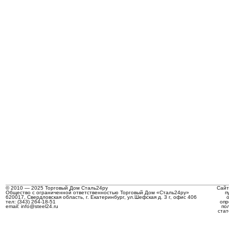
© 2010 — 2025 Торговый Дом Сталь24ру
Сайт
Общество с ограниченной ответственностью Торговый Дом «Сталь24ру»
п
620017, Свердловская область, г. Екатеринбург, ул.Шефская д. 3 г, офис 406
тел: (343) 264-18-51
опр
email: info@steel24.ru
по
стат