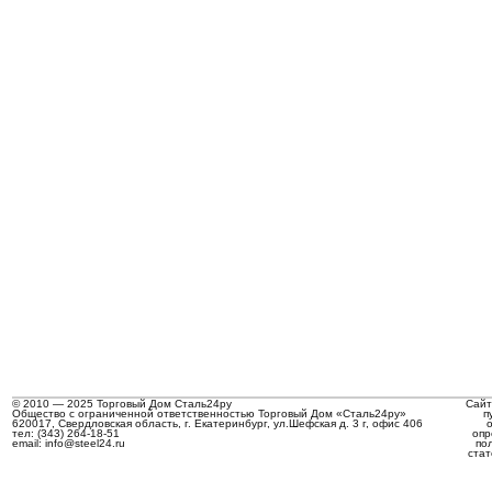
© 2010 — 2025 Торговый Дом Сталь24ру
Сайт
Общество с ограниченной ответственностью Торговый Дом «Сталь24ру»
п
620017, Свердловская область, г. Екатеринбург, ул.Шефская д. 3 г, офис 406
тел: (343) 264-18-51
опр
email: info@steel24.ru
по
стат