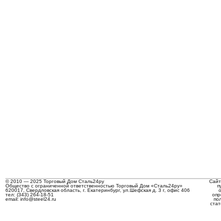
© 2010 — 2025 Торговый Дом Сталь24ру
Сайт
Общество с ограниченной ответственностью Торговый Дом «Сталь24ру»
п
620017, Свердловская область, г. Екатеринбург, ул.Шефская д. 3 г, офис 406
тел: (343) 264-18-51
опр
email: info@steel24.ru
по
стат