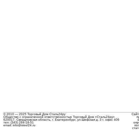
© 2010 — 2025 Торговый Дом Сталь24ру
Сайт
Общество с ограниченной ответственностью Торговый Дом «Сталь24ру»
п
620017, Свердловская область, г. Екатеринбург, ул.Шефская д. 3 г, офис 406
тел: (343) 264-18-51
опр
email: info@steel24.ru
по
стат