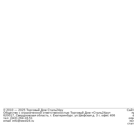
© 2010 — 2025 Торговый Дом Сталь24ру
Сайт
Общество с ограниченной ответственностью Торговый Дом «Сталь24ру»
п
620017, Свердловская область, г. Екатеринбург, ул.Шефская д. 3 г, офис 406
тел: (343) 264-18-51
опр
email: info@steel24.ru
по
стат