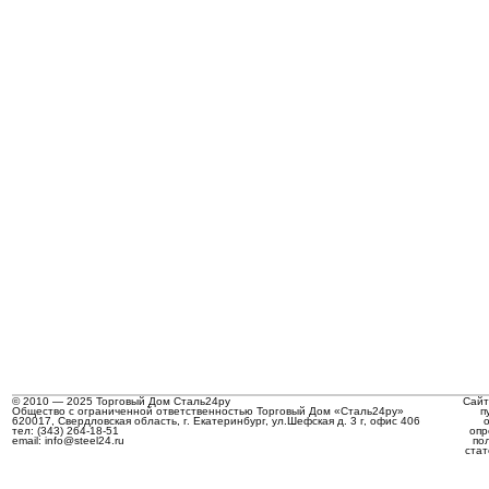
© 2010 — 2025 Торговый Дом Сталь24ру
Сайт
Общество с ограниченной ответственностью Торговый Дом «Сталь24ру»
п
620017, Свердловская область, г. Екатеринбург, ул.Шефская д. 3 г, офис 406
тел: (343) 264-18-51
опр
email: info@steel24.ru
по
стат