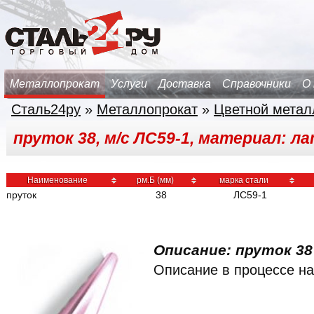
Металлопрокат
Услуги
Доставка
Справочники
О
Сталь24ру
»
Металлопрокат
»
Цветной метал
пруток 38, м/с ЛС59-1, материал: л
Наименование
рм.Б (мм)
марка стали
пруток
38
ЛС59-1
Описание: пруток 38
Описание в процессе на