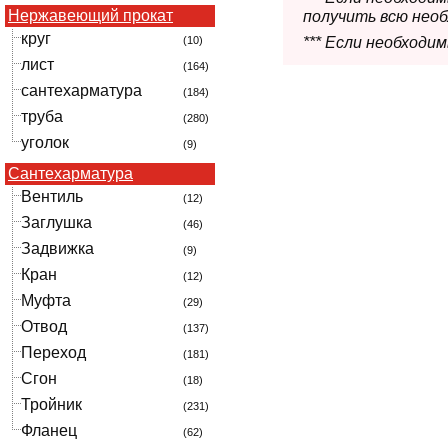
Нержавеющий прокат
получить всю нео
круг
*** Если необходи
(10)
лист
(164)
сантехарматура
(184)
труба
(280)
уголок
(9)
Сантехарматура
Вентиль
(12)
Заглушка
(46)
Задвижка
(9)
Кран
(12)
Муфта
(29)
Отвод
(137)
Переход
(181)
Сгон
(18)
Тройник
(231)
Фланец
(62)