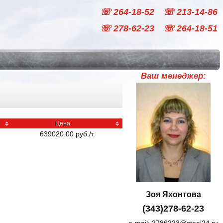
☏ 264-18-52
☏ 213-14-86
☏ 278-62-23
☏ 264-18-51
Ваш менеджер:
Цена
639020.00
руб
./
т.
Зоя Яхонтова
(343)278-62-23