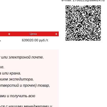
e-mail:
2786223@steel24.ru
Цена
ь
639020.00 руб./т.
 или электроной почте.
ке.
 или крана.
нием экспедитора.
отверстий и прочее) товар,
ами и получить всю
ься с нашими менеджерами и