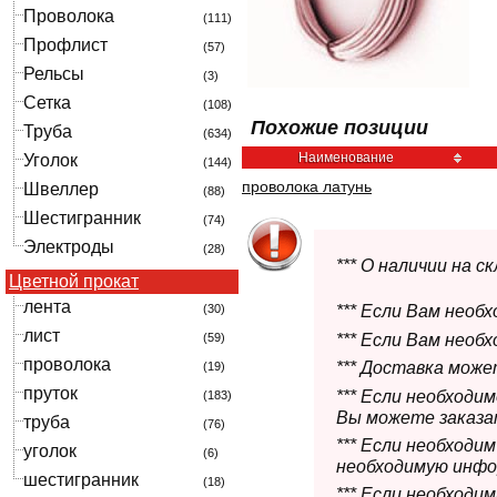
Проволока
(111)
Профлист
(57)
Рельсы
(3)
Сетка
(108)
Похожие позиции
Труба
(634)
Наименование
Уголок
(144)
проволока латунь
Швеллер
(88)
Шестигранник
(74)
Электроды
(28)
*** О наличии на 
Цветной прокат
лента
(30)
*** Если Вам необ
лист
*** Если Вам необ
(59)
проволока
*** Доставка мож
(19)
пруток
*** Если необходи
(183)
Вы можете заказат
труба
(76)
*** Если необходи
уголок
(6)
необходимую инфо
шестигранник
(18)
*** Если необход