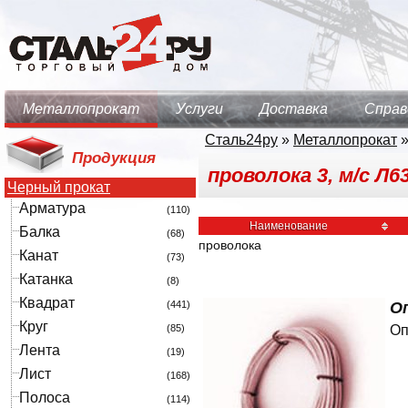
Металлопрокат
Услуги
Доставка
Справ
Сталь24ру
»
Металлопрокат
Продукция
проволока 3, м/с Л
Черный прокат
Арматура
(110)
Наименование
Балка
(68)
проволока
Канат
(73)
Катанка
(8)
Квадрат
(441)
Оп
Круг
(85)
Оп
Лента
(19)
Лист
(168)
Полоса
(114)