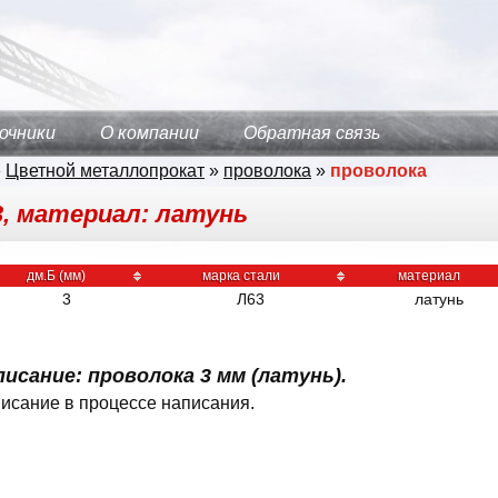
очники
О компании
Обратная связь
»
Цветной металлопрокат
»
проволока
»
проволока
63, материал: латунь
дм.Б (мм)
марка стали
материал
3
Л63
латунь
исание: проволока 3 мм (латунь).
исание в процессе написания.