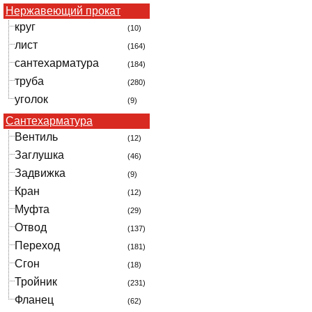
Нержавеющий прокат
круг
(10)
лист
(164)
сантехарматура
(184)
труба
(280)
уголок
(9)
Сантехарматура
Вентиль
(12)
Заглушка
(46)
Задвижка
(9)
Кран
(12)
Муфта
(29)
Отвод
(137)
Переход
(181)
Сгон
(18)
Тройник
(231)
Фланец
(62)