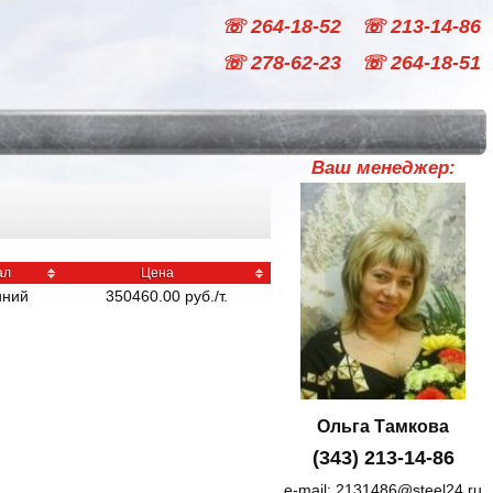
☏ 264-18-52
☏ 213-14-86
☏ 278-62-23
☏ 264-18-51
Ваш менеджер:
ал
Цена
ний
350460.00
руб
./
т.
Ольга Тамкова
(343) 213-14-86
e-mail:
2131486@steel24.ru