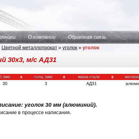
очники
О компании
Обратная связь
»
Цветной металлопрокат
»
уголок
»
уголок
 30х3, м/с АД31
Б (мм)
толщ. (мм)
марка стали
матери
30
3
АД31
алюми
исание: уголок 30 мм (алюминий).
исание в процессе написания.