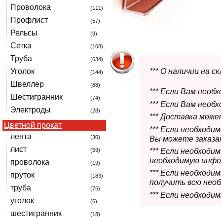
Проволока
(111)
Профлист
(57)
Рельсы
(3)
Сетка
(108)
Труба
(634)
Уголок
*** О наличии на 
(144)
Швеллер
(88)
*** Если Вам необ
Шестигранник
(74)
*** Если Вам необ
Электроды
(28)
*** Доставка мож
Цветной прокат
*** Если необходи
лента
(30)
Вы можете заказат
лист
(59)
*** Если необходи
необходимую инфо
проволока
(19)
*** Если необход
пруток
(183)
получить всю нео
труба
(76)
*** Если необходи
уголок
(6)
шестигранник
(18)