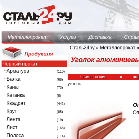
Металлопрокат
Услуги
Доставка
Справ
Сталь24ру
»
Металлопрокат
Продукция
Уголок алюминиевый
Черный прокат
Арматура
(110)
Наименование
рм.
Балка
(68)
уголок
Канат
(73)
Катанка
(8)
Квадрат
(441)
Оп
Круг
(85)
Оп
Лента
(19)
Лист
(168)
Полоса
(114)