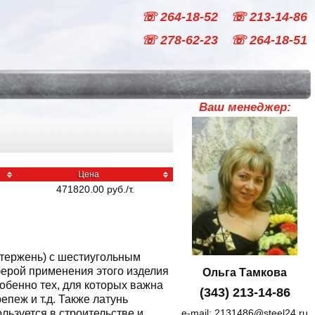
☏ 264-18-52
☏ 213-14-86
☏ 278-62-23
☏ 264-18-51
Ваш менеджер:
Цена
471820.00
руб
./
т.
стержень) с шестиугольным
ферой применения этого изделия
Ольга Тамкова
обенно тех, для которых важна
(343) 213-14-86
епеж и т.д. Также латунь
льзуется в строительстве и
e-mail:
2131486@steel24.ru