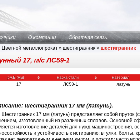
очники
О компании
Обратная связь
»
Цветной металлопрокат
»
шестигранник
»
шестигранник
нный 17, м/с ЛС59-1
рм.Б (мм)
марка стали
материал
17
ЛС59-1
латунь
писание: шестигранник 17 мм (латунь).
Шестигранник 17 мм (латунь) представляет собой пруток (
чением, изготовленный из различных сплавов. Основной с
ляется изготовление деталей для нужд машиностроения, ос
носостойкость и устойчивость к истиранию: втулки, болты, кр
ладает декоративным внешним видом, и поэтому часто испо