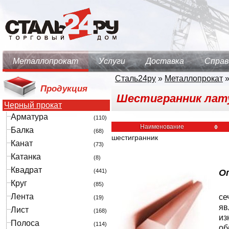
Металлопрокат
Услуги
Доставка
Справ
Сталь24ру
»
Металлопрокат
Продукция
Шестигранник лату
Черный прокат
Арматура
(110)
Наименование
Балка
(68)
шестигранник
Канат
(73)
Катанка
(8)
Квадрат
(441)
О
Круг
(85)
Лента
се
(19)
яв
Лист
(168)
из
Полоса
(114)
об