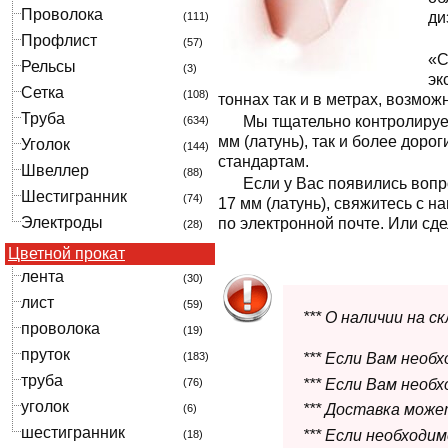
Проволока
ди
(111)
Профлист
(57)
«С
Рельсы
(3)
эк
Сетка
(108)
тоннах так и в метрах, возмож
Труба
Мы тщательно контролируе
(634)
мм (латунь), так и более дор
Уголок
(144)
стандартам.
Швеллер
(88)
Если у Вас появились вопр
Шестигранник
(74)
17 мм (латунь), свяжитесь с
Электроды
по электронной почте. Или сде
(28)
Цветной прокат
лента
(30)
лист
(59)
*** О наличии на 
проволока
(19)
пруток
(183)
*** Если Вам необ
труба
*** Если Вам необ
(76)
уголок
*** Доставка мож
(6)
шестигранник
*** Если необходи
(18)