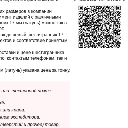
гих размеров в компании
имент изделий с различными
ик 17 мм (латунь) можно как в
от.
как дешевый шестигранник 17
фектов и соответствие принятым
оставки и цене шестигранника
по контактым телефонам, так и
м (латунь) указана цена за тонну.
 или электроной почте.
ке.
 или крана.
нием экспедитора.
отверстий и прочее) товар,