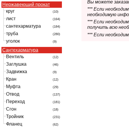
Вы можете заказат
Нержавеющий прокат
*** Если необходи
круг
(10)
необходимую инфо
лист
(164)
*** Если необход
сантехарматура
(184)
получить всю нео
труба
*** Если необходи
(280)
уголок
(9)
Сантехарматура
Вентиль
(12)
Заглушка
(46)
Задвижка
(9)
Кран
(12)
Муфта
(29)
Отвод
(137)
Переход
(181)
Сгон
(18)
Тройник
(231)
Фланец
(62)