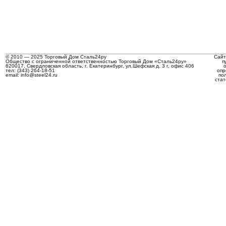
© 2010 — 2025 Торговый Дом Сталь24ру
Сайт
Общество с ограниченной ответственностью Торговый Дом «Сталь24ру»
п
620017, Свердловская область, г. Екатеринбург, ул.Шефская д. 3 г, офис 406
тел: (343) 264-18-51
опр
email: info@steel24.ru
по
стат