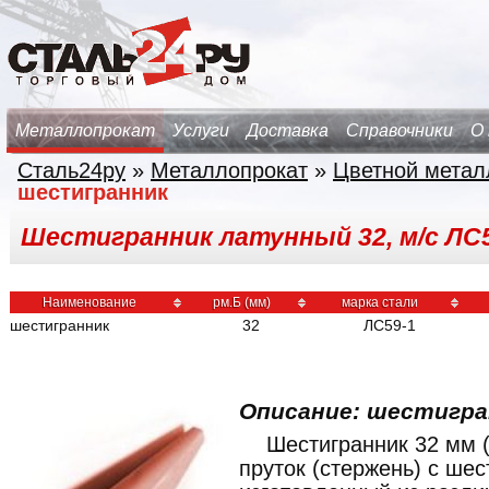
Металлопрокат
Услуги
Доставка
Справочники
О
Сталь24ру
»
Металлопрокат
»
Цветной метал
шестигранник
Шестигранник латунный 32, м/с ЛС
Наименование
рм.Б (мм)
марка стали
шестигранник
32
ЛС59-1
Описание: шестигран
Шестигранник 32 мм (
пруток (стержень) с ше