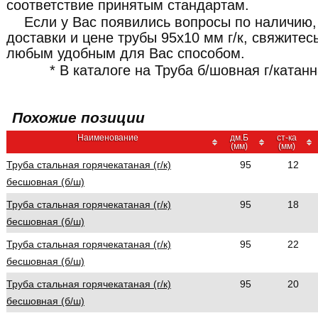
соответствие принятым стандартам.
Если у Вас появились вопросы по наличию,
доставки и цене трубы 95x10 мм г/к, свяжит
любым удобным для Вас способом.
* В каталоге на Труба б/шовная г/катан
Похожие позиции
Наименование
дм.Б
ст-ка
(мм)
(мм)
Труба стальная горячекатаная (г/к)
95
12
бесшовная (б/ш)
Труба стальная горячекатаная (г/к)
95
18
бесшовная (б/ш)
Труба стальная горячекатаная (г/к)
95
22
бесшовная (б/ш)
Труба стальная горячекатаная (г/к)
95
20
бесшовная (б/ш)