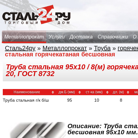
Металлопрокат
Услуги
Доставка
Справочники
О
Сталь24ру
»
Металлопрокат
»
Труба
»
горяче
стальная горячекатаная бесшовная
Труба стальная 95х10 / 8(м) горяче
20, ГОСТ 8732
Наименование
дм.Б (мм)
ст-ка (мм)
дл. (м)
м
Труба стальная г/к б/ш
95
10
8
Описание: Труба ста
бесшовная 95x10 мм.