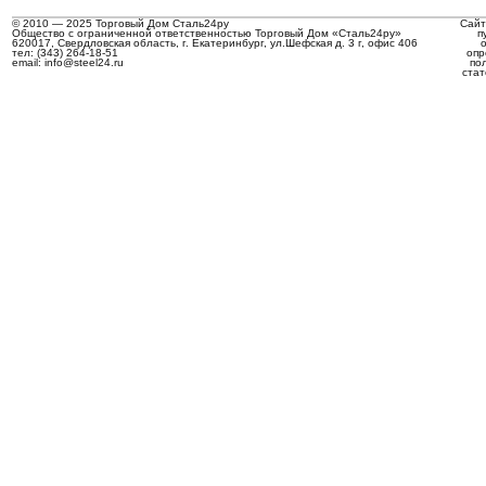
© 2010 — 2025 Торговый Дом Сталь24ру
Сайт
Общество с ограниченной ответственностью Торговый Дом «Сталь24ру»
п
620017, Свердловская область, г. Екатеринбург, ул.Шефская д. 3 г, офис 406
тел: (343) 264-18-51
опр
email: info@steel24.ru
по
стат