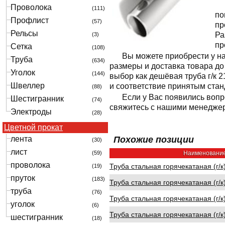
Проволока
(111)
по
Профлист
(57)
пр
Рельсы
Ра
(3)
пр
Сетка
(108)
Вы можете приобрести у на
Труба
(634)
размеры и доставка товара д
Уголок
(144)
выбор как дешёвая труба г/к 
Швеллер
и соответствие принятым стан
(88)
Если у Вас появились вопр
Шестигранник
(74)
свяжитесь с нашими менедже
Электроды
(28)
Цветной прокат
лента
Похожие позиции
(30)
лист
(59)
Наименовани
проволока
Труба стальная горячекатаная (г/к
(19)
пруток
(183)
Труба стальная горячекатаная (г/к
труба
(76)
Труба стальная горячекатаная (г/к
уголок
(6)
Труба стальная горячекатаная (г/к
шестигранник
(18)