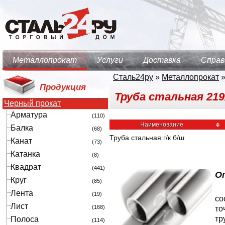
Металлопрокат
Услуги
Доставка
Справ
Сталь24ру
»
Металлопрокат
Продукция
Труба стальная 219х
Черный прокат
Арматура
(110)
Наименование
Балка
(68)
Труба стальная г/к б/ш
Канат
(73)
Катанка
(8)
Квадрат
(441)
О
Круг
(85)
Лента
(19)
со
Лист
(168)
то
тр
Полоса
(114)