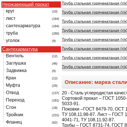
Труба стальная горячекатаная (г/к
Нержавеющий прокат
круг
(10)
Труба стальная горячекатаная (г/к
лист
(164)
Труба стальная горячекатаная (г/к
сантехарматура
(184)
Труба стальная горячекатаная (г/к
труба
(280)
Труба стальная горячекатаная (г/к
уголок
(9)
Труба стальная горячекатаная (г/к
Сантехарматура
Вентиль
(12)
Труба стальная горячекатаная (г/к
Заглушка
(46)
Труба стальная горячекатаная (г/к
Задвижка
(9)
Кран
(12)
Описание: марка стал
Муфта
(29)
Отвод
20
- Сталь углеродистая качес
(137)
Сортовой прокат – ГОСТ 1050-8
Переход
(181)
5033-91.
Сгон
(18)
Поковки –ГОСТ 8479-70, ОСТ 1
ТУ 108.11.98-87. Лист – ГОСТ 
Тройник
(231)
4041-71, ТУ 108.11.92-87.
Фланец
(62)
Трубы – ГОСТ 8731-74, ГОСТ 8