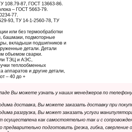
ТУ 108.79-87, ГОСТ 13663-86.
лока – ГОСТ 5663-79.
0234-77.
529-93, ТУ 14-1-2560-78, ТУ
ции или без термообработки
ги, башмаки, подмоторные
дры, вкладыши подшипников и
груженные детали. Детали
им объемом сварки.
ли ТЭЦ и АЭС,
пучки теплообменных
а аппаратов и другие детали,
т – 40 до +
складе Вы можете узнать у наших менеджеров по телефону
ходима доставка, Вы можете заказать доставку при покуп
ходима разгрузка, Вы может заказать услуги манипулятора
ет осуществлена как самостоятельно так и с сопровожде
мо предварительно подготовить (резка, гибка, сверление 