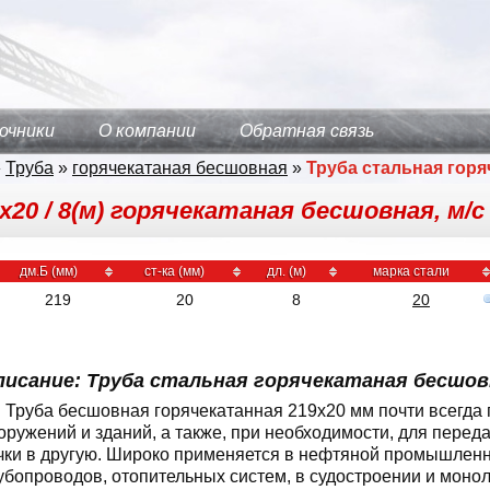
очники
О компании
Обратная связь
»
Труба
»
горячекатаная бесшовная
»
Труба стальная гор
20 / 8(м) горячекатаная бесшовная, м/с
дм.Б (мм)
ст-ка (мм)
дл. (м)
марка стали
219
20
8
20
писание: Труба стальная горячекатаная бесшовн
Труба бесшовная горячекатанная 219x20 мм почти всегда 
оружений и зданий, а также, при необходимости, для переда
чки в другую. Широко применяется в нефтяной промышленно
убопроводов, отопительных систем, в судостроении и моно