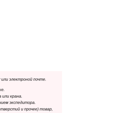
 или электроной почте.
ке.
 или крана.
нием экспедитора.
отверстий и прочее) товар,