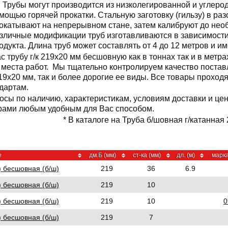
Трубы могут производится из низколегированной и углерод
мощью горячей прокатки. Стальную заготовку (гильзу) в ра
окатывают на непрерывном стане, затем калибруют до нео
зличные модификации труб изготавливаются в зависимости
одукта. Длина труб может составлять от 4 до 12 метров и им
с трубу г/к 219x20 мм бесшовную как в тоннах так и в метр
о места работ. Мы тщательно контролируем качество поста
219x20 мм, так и более дорогие ее виды. Все товары проход
дартам.
осы по наличию, характеристикам, условиям доставки и цене
рами любым удобным для Вас способом.
* В каталоге на Труба б/шовная г/катанная 
е
дм.Б (мм)
ст-ка (мм)
дл. (м)
марка
) бесшовная (б/ш)
219
36
6.9
) бесшовная (б/ш)
219
10
) бесшовная (б/ш)
219
10
0
) бесшовная (б/ш)
219
7