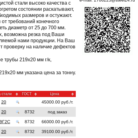
e-mail:
2786223@steel24.ru
истой стали высоко качества с
зогретом состоянии раскатывают,
бходимых размеров и остужают.
 от требований конечного
еть диаметр от 25 до 700 мм.
ах, возможна резка под Ваши
вляемой нами продукции. На Ваш
ят проверку на наличие дефектов
 трубы 219x20 мм г/к,
219x20 мм указана цена за тонну.
 стали
ГОСТ
Цена
20
45000.00 руб./т.
20
8732
под заказ
9Г2С
8732
66000.00 руб./т.
20
8732
39100.00 руб./т.