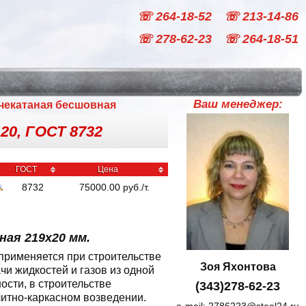
☏ 264-18-52
☏ 213-14-86
☏ 278-62-23
☏ 264-18-51
Ваш менеджер:
ячекатаная бесшовная
 20, ГОСТ 8732
ГОСТ
Цена
8732
75000.00
руб
./
т.
ая 219x20 мм.
применяется при строительстве
Зоя Яхонтова
чи жидкостей и газов из одной
сти, в строительстве
(343)278-62-23
литно-каркасном возведении.