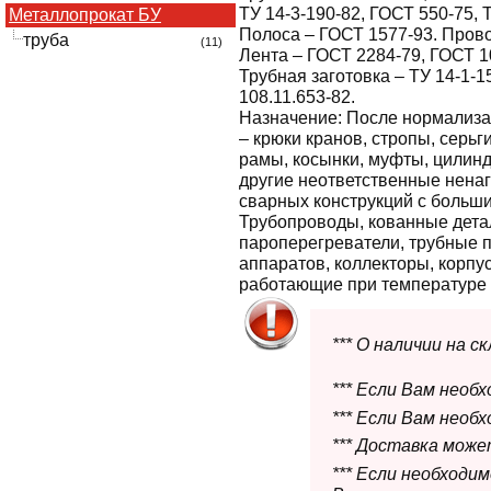
ТУ 14-3-190-82, ГОСТ 550-75, 
Металлопрокат БУ
Полоса – ГОСТ 1577-93. Прово
труба
(11)
Лента – ГОСТ 2284-79, ГОСТ 1
Трубная заготовка – ТУ 14-1-1
108.11.653-82.
Назначение:
После нормализа
– крюки кранов, стропы, серь
рамы, косынки, муфты, цилин
другие неответственные нена
сварных конструкций с больш
Трубопроводы, кованные дета
пароперегреватели, трубные 
аппаратов, коллекторы, корпус
работающие при температуре о
*** О наличии на 
*** Если Вам необ
*** Если Вам необ
*** Доставка мож
*** Если необходи