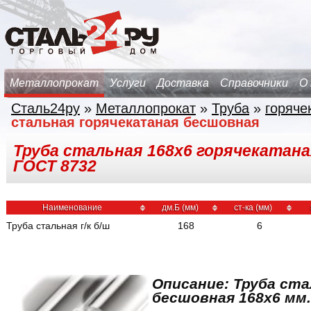
Металлопрокат
Услуги
Доставка
Справочники
О
Сталь24ру
»
Металлопрокат
»
Труба
»
горяче
стальная горячекатаная бесшовная
Труба стальная 168х6 горячекатаная
ГОСТ 8732
Наименование
дм.Б (мм)
ст-ка (мм)
Труба стальная г/к б/ш
168
6
Описание: Труба ста
бесшовная 168x6 мм.