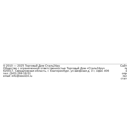
© 2010 — 2025 Торговый Дом Сталь24ру
Сайт
Общество с ограниченной ответственностью Торговый Дом «Сталь24ру»
п
620017, Свердловская область, г. Екатеринбург, ул.Шефская д. 3 г, офис 406
тел: (343) 264-18-51
опр
email: info@steel24.ru
по
стат