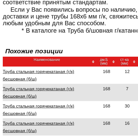
соответствие принятым стандартам.
Если у Вас появились вопросы по наличию,
доставки и цене трубы 168x6 мм г/к, свяжит
любым удобным для Вас способом.
* В каталоге на Труба б/шовная г/катан
Похожие позиции
Наименование
дм.Б
ст-ка
(мм)
(мм)
Труба стальная горячекатаная (г/к)
168
12
бесшовная (б/ш)
Труба стальная горячекатаная (г/к)
168
7
бесшовная (б/ш)
Труба стальная горячекатаная (г/к)
168
30
бесшовная (б/ш)
Труба стальная горячекатаная (г/к)
168
16
бесшовная (б/ш)