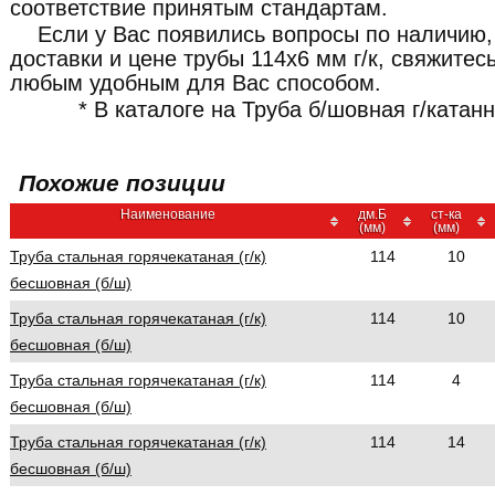
соответствие принятым стандартам.
Если у Вас появились вопросы по наличию,
доставки и цене трубы 114x6 мм г/к, свяжите
любым удобным для Вас способом.
* В каталоге на Труба б/шовная г/катан
Похожие позиции
Наименование
дм.Б
ст-ка
(мм)
(мм)
Труба стальная горячекатаная (г/к)
114
10
бесшовная (б/ш)
Труба стальная горячекатаная (г/к)
114
10
бесшовная (б/ш)
Труба стальная горячекатаная (г/к)
114
4
бесшовная (б/ш)
Труба стальная горячекатаная (г/к)
114
14
бесшовная (б/ш)