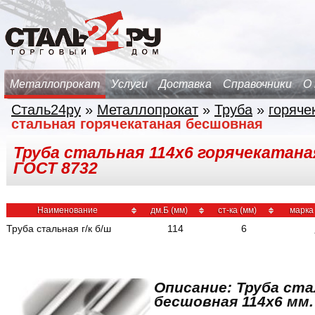
Металлопрокат
Услуги
Доставка
Справочники
О
Сталь24ру
»
Металлопрокат
»
Труба
»
горяче
стальная горячекатаная бесшовная
Труба стальная 114х6 горячекатаная
ГОСТ 8732
Наименование
дм.Б (мм)
ст-ка (мм)
марка
Труба стальная г/к б/ш
114
6
Описание: Труба ста
бесшовная 114x6 мм.