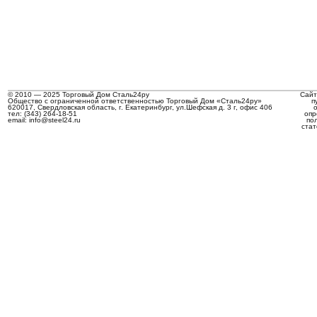
© 2010 — 2025 Торговый Дом Сталь24ру
Сайт
Общество с ограниченной ответственностью Торговый Дом «Сталь24ру»
п
620017, Свердловская область, г. Екатеринбург, ул.Шефская д. 3 г, офис 406
тел: (343) 264-18-51
опр
email: info@steel24.ru
по
стат