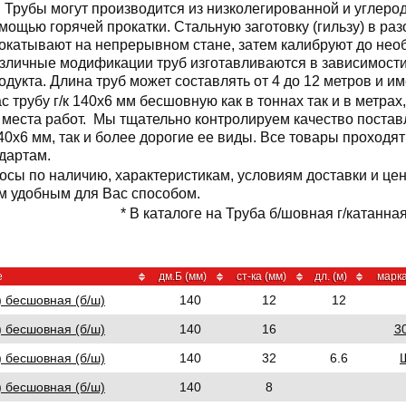
Трубы могут производится из низколегированной и углерод
мощью горячей прокатки. Стальную заготовку (гильзу) в ра
окатывают на непрерывном стане, затем калибруют до нео
зличные модификации труб изготавливаются в зависимости
одукта. Длина труб может составлять от 4 до 12 метров и им
с трубу г/к 140x6 мм бесшовную как в тоннах так и в метра
о места работ. Мы тщательно контролируем качество поста
140x6 мм, так и более дорогие ее виды. Все товары проходя
дартам.
осы по наличию, характеристикам, условиям доставки и цен
 удобным для Вас способом.
* В каталоге на Труба б/шовная г/катанна
е
дм.Б (мм)
ст-ка (мм)
дл. (м)
марка
) бесшовная (б/ш)
140
12
12
) бесшовная (б/ш)
140
16
3
) бесшовная (б/ш)
140
32
6.6
) бесшовная (б/ш)
140
8