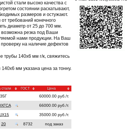
истой стали высоко качества с
зогретом состоянии раскатывают,
бходимых размеров и остужают.
 от требований конечного
еть диаметр от 25 до 700 мм.
х, возможна резка под Ваши
вляемой нами продукции. На Ваш
т проверку на наличие дефектов
е трубы 140x6 мм г/к, свяжитесь
я 140x6 мм указана цена за тонну.
 стали
ГОСТ
Цена
35Г
60000.00 руб./т.
0ХГСА
66000.00 руб./т.
ШХ15
35000.00 руб./т.
20
8732
под заказ