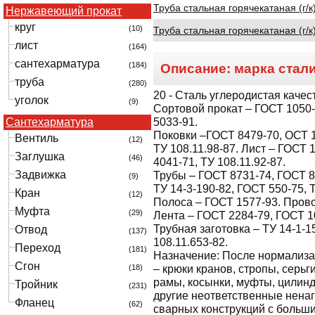
Труба стальная горячекатаная (г/к
Нержавеющий прокат
круг
(10)
Труба стальная горячекатаная (г/к
лист
(164)
сантехарматура
(184)
Описание: марка стал
труба
(280)
20
- Сталь углеродистая качес
уголок
(9)
Сортовой прокат – ГОСТ 1050-8
Сантехарматура
5033-91.
Поковки –ГОСТ 8479-70, ОСТ 1
Вентиль
(12)
ТУ 108.11.98-87. Лист – ГОСТ 
Заглушка
(46)
4041-71, ТУ 108.11.92-87.
Задвижка
Трубы – ГОСТ 8731-74, ГОСТ 8
(9)
ТУ 14-3-190-82, ГОСТ 550-75, 
Кран
(12)
Полоса – ГОСТ 1577-93. Прово
Муфта
(29)
Лента – ГОСТ 2284-79, ГОСТ 1
Трубная заготовка – ТУ 14-1-1
Отвод
(137)
108.11.653-82.
Переход
(181)
Назначение:
После нормализа
Сгон
(18)
– крюки кранов, стропы, серь
рамы, косынки, муфты, цилин
Тройник
(231)
другие неответственные нена
Фланец
(62)
сварных конструкций с больш