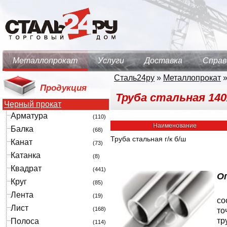
Металлопрокат
Услуги
Доставка
Справ
Сталь24ру
»
Металлопрокат
Продукция
Труба стальная 140
Черный прокат
Арматура
(110)
Наименование
Балка
(68)
Труба стальная г/к б/ш
Канат
(73)
Катанка
(8)
Квадрат
(441)
О
Круг
(85)
Лента
(19)
со
Лист
(168)
то
тр
Полоса
(114)