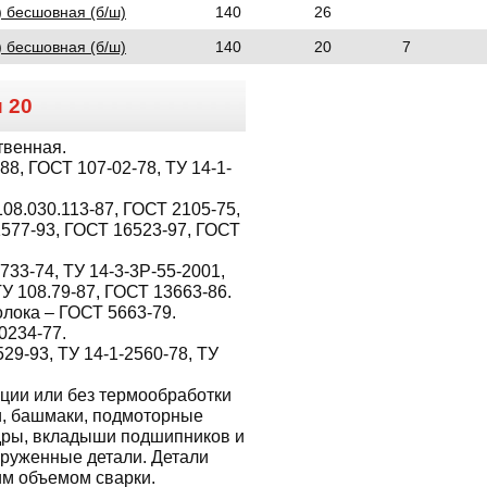
) бесшовная (б/ш)
140
26
) бесшовная (б/ш)
140
20
7
и
20
твенная.
8, ГОСТ 107-02-78, ТУ 14-1-
08.030.113-87, ГОСТ 2105-75,
1577-93, ГОСТ 16523-97, ГОСТ
733-74, ТУ 14-3-3Р-55-2001,
ТУ 108.79-87, ГОСТ 13663-86.
лока – ГОСТ 5663-79.
0234-77.
529-93, ТУ 14-1-2560-78, ТУ
ции или без термообработки
ги, башмаки, подмоторные
дры, вкладыши подшипников и
груженные детали. Детали
им объемом сварки.