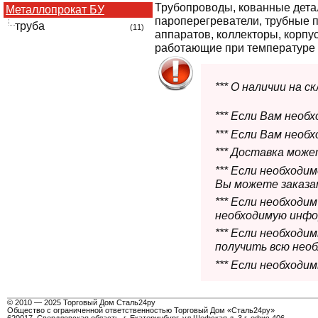
Трубопроводы, кованные дета
Металлопрокат БУ
пароперегреватели, трубные 
труба
(11)
аппаратов, коллекторы, корпус
работающие при температуре о
*** О наличии на 
*** Если Вам необ
*** Если Вам необ
*** Доставка мож
*** Если необходи
Вы можете заказат
*** Если необходи
необходимую инфо
*** Если необход
получить всю нео
*** Если необходи
© 2010 — 2025 Торговый Дом Сталь24ру
Общество с ограниченной ответственностью Торговый Дом «Сталь24ру»