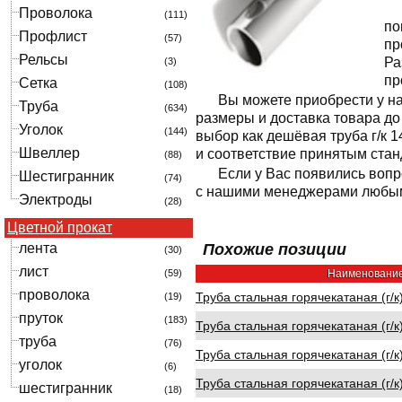
Проволока
(111)
по
Профлист
(57)
пр
Рельсы
Ра
(3)
пр
Сетка
(108)
Вы можете приобрести у на
Труба
(634)
размеры и доставка товара д
Уголок
(144)
выбор как дешёвая труба г/к 
Швеллер
и соответствие принятым стан
(88)
Если у Вас появились вопр
Шестигранник
(74)
с нашими менеджерами любым
Электроды
(28)
Цветной прокат
лента
Похожие позиции
(30)
лист
(59)
Наименовани
проволока
Труба стальная горячекатаная (г/к
(19)
пруток
(183)
Труба стальная горячекатаная (г/к
труба
(76)
Труба стальная горячекатаная (г/к
уголок
(6)
Труба стальная горячекатаная (г/к
шестигранник
(18)