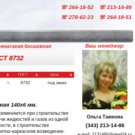
☏ 264-18-52
☏ 213-14-86
☏ 278-62-23
☏ 264-18-51
Ваш менеджер:
ячекатаная бесшовная
СТ 8732
ГОСТ
Цена
8732
под заказ
ая 140x6 мм.
рименяется при строительстве
Ольга Тамкова
чи жидкостей и газов из одной
(343) 213-14-86
сти, в строительстве
литно-каркасном возведении.
e-mail:
2131486@steel24.ru