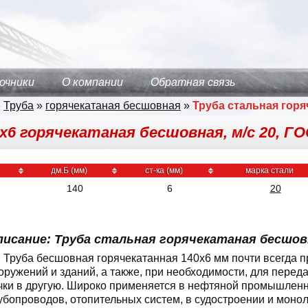
очники
О компании
Обратная связь
»
Труба
»
горячекатаная бесшовная
»
Труба стальная гор
х6 горячекатаная бесшовная, м/с 20, ГО
дм.Б (мм)
ст-ка (мм)
марка стали
140
6
20
писание: Труба стальная горячекатаная бесшовн
Труба бесшовная горячекатанная 140x6 мм почти всегда п
оружений и зданий, а также, при необходимости, для переда
чки в другую. Широко применяется в нефтяной промышленно
убопроводов, отопительных систем, в судостроении и моно