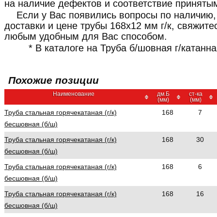
на наличие дефектов и соответствие приняты
Если у Вас появились вопросы по наличию,
доставки и цене трубы 168x12 мм г/к, свяжи
любым удобным для Вас способом.
* В каталоге на Труба б/шовная г/катанн
Похожие позиции
Наименование
дм.Б
ст-ка
(мм)
(мм)
Труба стальная горячекатаная (г/к)
168
7
бесшовная (б/ш)
Труба стальная горячекатаная (г/к)
168
30
бесшовная (б/ш)
Труба стальная горячекатаная (г/к)
168
6
бесшовная (б/ш)
Труба стальная горячекатаная (г/к)
168
16
бесшовная (б/ш)