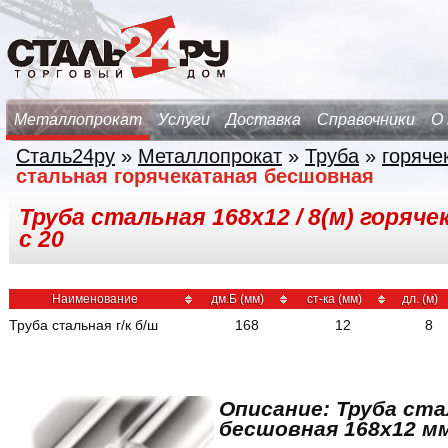
Металлопрокат
Услуги
Доставка
Справочники
О
Сталь24ру
»
Металлопрокат
»
Труба
»
горяче
стальная горячекатаная бесшовная
Труба стальная 168х12 / 8(м) горяч
с 20
Наименование
дм.Б (мм)
ст-ка (мм)
дл. (м)
Труба стальная г/к б/ш
168
12
8
Описание: Труба ста
бесшовная 168x12 мм