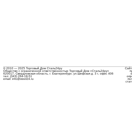
© 2010 — 2025 Торговый Дом Сталь24ру
Сайт
Общество с ограниченной ответственностью Торговый Дом «Сталь24ру»
п
620017, Свердловская область, г. Екатеринбург, ул.Шефская д. 3 г, офис 406
тел: (343) 264-18-51
опр
email: info@steel24.ru
по
стат