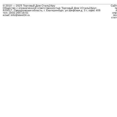
© 2010 — 2025 Торговый Дом Сталь24ру
Сайт
Общество с ограниченной ответственностью Торговый Дом «Сталь24ру»
п
620017, Свердловская область, г. Екатеринбург, ул.Шефская д. 3 г, офис 406
тел: (343) 264-18-51
опр
email: info@steel24.ru
по
стат