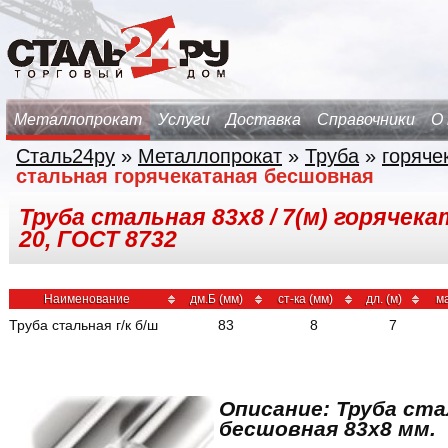
Металлопрокат
Услуги
Доставка
Справочники
О
Сталь24ру
»
Металлопрокат
»
Труба
»
горяче
стальная горячекатаная бесшовная
Труба стальная 83х8 / 7(м) горячек
20, ГОСТ 8732
Наименование
дм.Б (мм)
ст-ка (мм)
дл. (м)
м
Труба стальная г/к б/ш
83
8
7
Описание: Труба ста
бесшовная 83x8 мм.