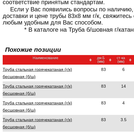
соответствие принятым стандартам.
Если у Вас появились вопросы по наличию,
доставки и цене трубы 83x8 мм г/к, свяжитес
любым удобным для Вас способом.
* В каталоге на Труба б/шовная г/ката
Похожие позиции
Наименование
дм.Б
ст-ка
(мм)
(мм)
Труба стальная горячекатаная (г/к)
83
6
бесшовная (б/ш)
Труба стальная горячекатаная (г/к)
83
14
бесшовная (б/ш)
Труба стальная горячекатаная (г/к)
83
4
бесшовная (б/ш)
Труба стальная горячекатаная (г/к)
83
3.5
бесшовная (б/ш)