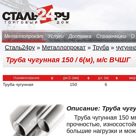
Металлопрокат
Услуги
Доставка
Справочники
О
Сталь24ру
»
Металлопрокат
»
Труба
»
чугунн
Труба чугунная 150 / 6(м), м/с ВЧШГ
Наименование
дм.Б (мм)
дл. (м)
мар
Труба чугунная
150
6
Описание: Труба чуг
Труба чугунная 150 м
прочностью, износостой
большие нагрузки и мож