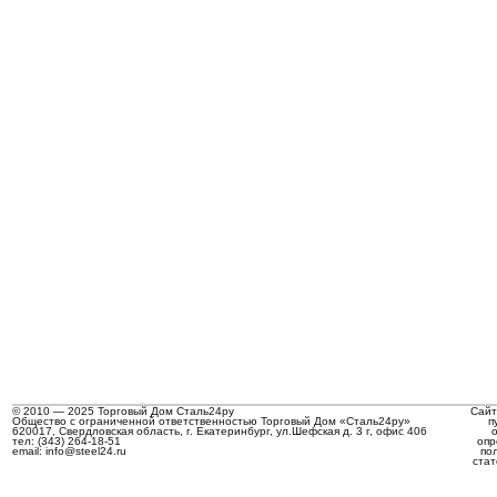
© 2010 — 2025 Торговый Дом Сталь24ру
Сайт
Общество с ограниченной ответственностью Торговый Дом «Сталь24ру»
п
620017, Свердловская область, г. Екатеринбург, ул.Шефская д. 3 г, офис 406
тел: (343) 264-18-51
опр
email: info@steel24.ru
по
стат