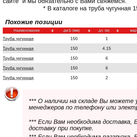
сайте и мы обязательно с Вами свяжемся.
* В каталоге на труба чугунная 
Похожие позиции
Наименование
дм.Б (мм)
дл. (м)
мар
Труба чугунная
150
1
Труба чугунная
150
4.15
Труба чугунная
150
6
Труба чугунная
150
6
Труба чугунная
150
2
*** О наличии на складе Вы можете
менеджеров по телефону или элект
*** Если Вам необходима доставка,
доставку при покупке.
*** Если Вам необходима разгрузка,