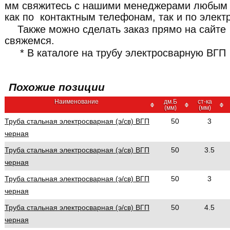
мм свяжитесь с нашими менеджерами любым 
как по контактным телефонам, так и по элект
Также можно сделать заказ прямо на сайте
свяжемся.
* В каталоге на трубу электросварную ВГП 
Похожие позиции
Наименование
дм.Б
ст-ка
(мм)
(мм)
Труба стальная электросварная (э/св) ВГП
50
3
черная
Труба стальная электросварная (э/св) ВГП
50
3.5
черная
Труба стальная электросварная (э/св) ВГП
50
3
черная
Труба стальная электросварная (э/св) ВГП
50
4.5
черная