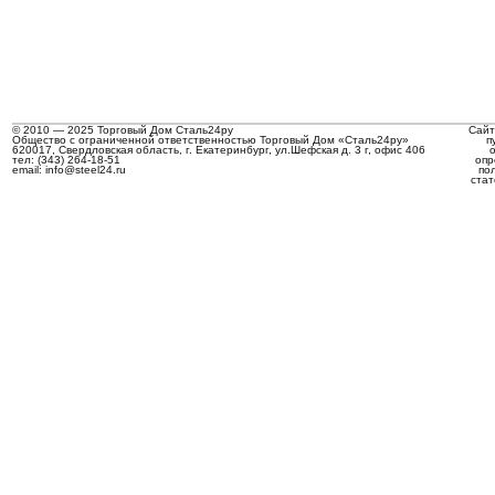
© 2010 — 2025 Торговый Дом Сталь24ру
Сайт
Общество с ограниченной ответственностью Торговый Дом «Сталь24ру»
п
620017, Свердловская область, г. Екатеринбург, ул.Шефская д. 3 г, офис 406
тел: (343) 264-18-51
опр
email: info@steel24.ru
по
стат