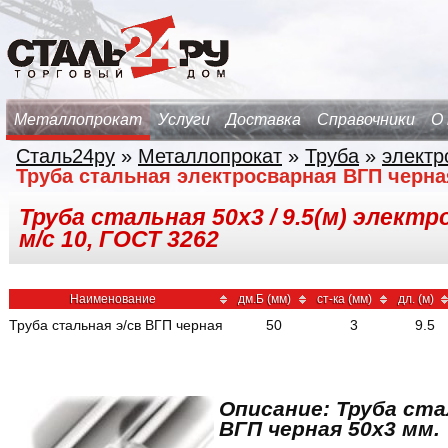
Металлопрокат
Услуги
Доставка
Справочники
О
Сталь24ру
»
Металлопрокат
»
Труба
»
электр
Труба стальная электросварная ВГП черна
Труба стальная 50х3 / 9.5(м) элект
м/с 10, ГОСТ 3262
Наименование
дм.Б (мм)
ст-ка (мм)
дл. (м)
Труба стальная э/св ВГП черная
50
3
9.5
Описание: Труба ст
ВГП черная 50x3 мм.