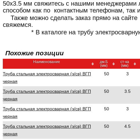
50x3.5 мм свяжитесь с нашими менеджерами
способом как по контактным телефонам, так и
Также можно сделать заказ прямо на сайте
свяжемся.
* В каталоге на трубу электросварн
Похожие позиции
Наименование
дм.Б
ст-ка
(мм)
(мм)
Труба стальная электросварная (э/св) ВГП
50
3
черная
Труба стальная электросварная (э/св) ВГП
50
3.5
черная
Труба стальная электросварная (э/св) ВГП
50
3
черная
Труба стальная электросварная (э/св) ВГП
50
4.5
черная