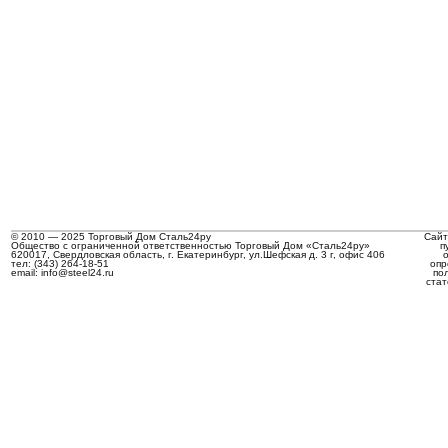
© 2010 — 2025 Торговый Дом Сталь24ру
Сайт
Общество с ограниченной ответственностью Торговый Дом «Сталь24ру»
п
620017, Свердловская область, г. Екатеринбург, ул.Шефская д. 3 г, офис 406
тел: (343) 264-18-51
опр
email: info@steel24.ru
по
стат