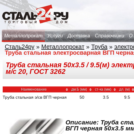
Металлопрокат
Услуги
Доставка
Справочники
О
Сталь24ру
»
Металлопрокат
»
Труба
»
электр
Труба стальная электросварная ВГП черна
Труба стальная 50х3.5 / 9.5(м) элек
м/с 20, ГОСТ 3262
Наименование
дм.Б (мм)
ст-ка (мм)
дл. (м)
Труба стальная э/св ВГП черная
50
3.5
9.5
Описание: Труба ст
ВГП черная 50x3.5 мм