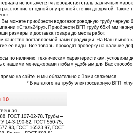
териала используется углеродистая сталь различных марок
к расстояние от одной внутренней стенки до другой. Также
енок.
Вы можете приобрести водогазопроводную трубу черную 6
мпании «Сталь24ру». Приобрести ВГП трубу 65x4 мм черную
аши размеры и доставка товара до места работ.
м качество поставляемой нами продукции. На Ваш выбор к
огие ее виды. Все товары проходят проверку на наличие де
осы по наличию, техническим характеристикам, условиям до
ь с нашими менеджерами любым удобным для Вас способом
 прямо на сайте и мы обязательно с Вами свяжемся.
* В каталоге на трубу электросварную ВГП xthye
и
10
твенная .
88, ГОСТ 107-02-78. Трубы –
У 14-3-190-82, ГОСТ 550-75,
577-93, ГОСТ 16523-97, ГОСТ