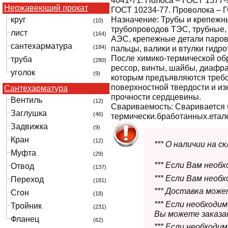
4041-71. Полоса – ГОСТ 1577-
Нержавеющий прокат
ГОСТ 10234-77. Проволока – Г
круг
Назначение:
Трубы и крепежны
(10)
трубопроводов ТЭС, трубные,
лист
(164)
АЭС, крепежные детали паровы
сантехарматура
(184)
пальцы, валики и втулки гидро
После химико-термической обр
труба
(280)
рессор, винты, шайбы, диафра
уголок
(9)
которым предъявляются треб
поверхностной твердости и из
Сантехарматура
прочности сердцевины.
Вентиль
(12)
Свариваемость:
Сваривается 
Заглушка
(46)
термически.бработанных.етале
Задвижка
(9)
Кран
(12)
*** О наличии на 
Муфта
(29)
*** Если Вам необ
Отвод
(137)
*** Если Вам необ
Переход
(181)
*** Доставка мож
Сгон
(18)
*** Если необходи
Тройник
(231)
Вы можете заказат
Фланец
(62)
*** Если необходи