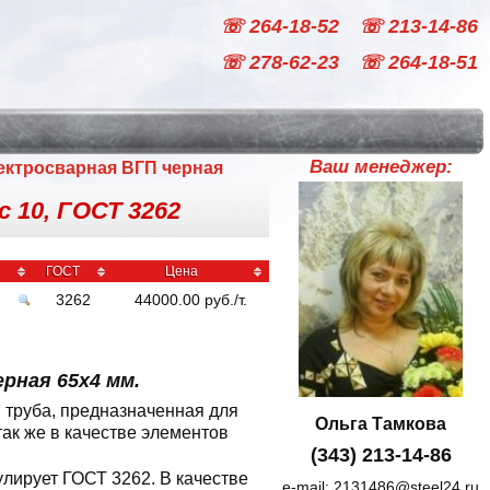
☏ 264-18-52
☏ 213-14-86
☏ 278-62-23
☏ 264-18-51
Ваш менеджер:
ектросварная ВГП черная
с 10, ГОСТ 3262
ГОСТ
Цена
3262
44000.00
руб
./
т.
рная 65x4 мм.
 труба, предназначенная для
Ольга Тамкова
так же в качестве элементов
(343) 213-14-86
улирует ГОСТ 3262. В качестве
e-mail:
2131486@steel24.ru