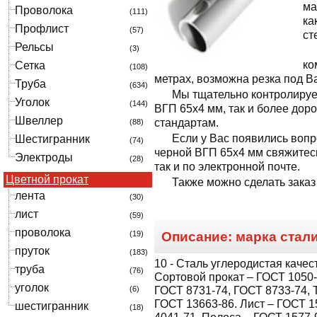
ма
Проволока
(111)
ка
Профлист
(57)
ст
Рельсы
(3)
ко
Сетка
(108)
метрах, возможна резка под В
Труба
(634)
Мы тщательно контролируе
Уголок
(144)
ВГП 65x4 мм, так и более дор
Швеллер
стандартам.
(88)
Если у Вас появились вопр
Шестигранник
(74)
черной ВГП 65x4 мм свяжитес
Электроды
(28)
так и по электронной почте.
Цветной прокат
Также можно сделать заказ
лента
(30)
лист
(59)
проволока
(19)
Описание: марка стал
пруток
(183)
10
- Сталь углеродистая качес
труба
(76)
Сортовой прокат – ГОСТ 1050-
уголок
(6)
ГОСТ 8731-74, ГОСТ 8733-74, Т
ГОСТ 13663-86. Лист – ГОСТ 1
шестигранник
(18)