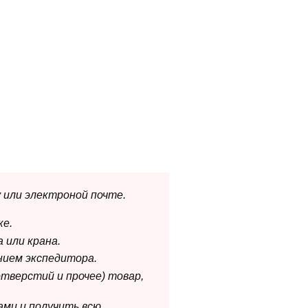
 или электроной почте.
ке.
 или крана.
нием экспедитора.
отверстий и прочее) товар,
ами и получить всю