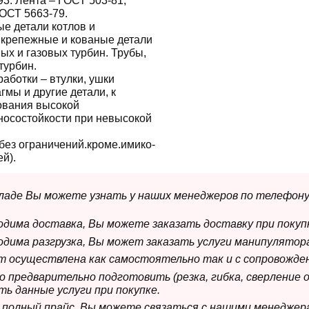
93. Лента – ГОСТ 503-81,
ОСТ 5663-79.
е детали котлов и
 крепежные и кованые детали
х и газовых турбин. Трубы,
турбин.
аботки – втулки, ушки
гмы и другие детали, к
ования высокой
носостойкости при невысокой
без ограничений.кроме.имико-
й).
складе Вы можете узнать у наших менеджеров по телефону
ходима доставка, Вы можете заказать доставку при покуп
ходима разгрузка, Вы может заказать услуги манипулятора
ет осуществлена как самостоятельно так и с сопровожде
мо предварительно подготовить (резка, гибка, сверление 
ь данные услуги при покупке.
м полный прайс. Вы можете связаться с нашими менеджер