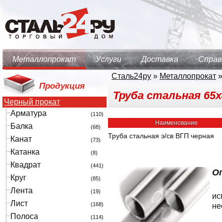
Металлопрокат
Услуги
Доставка
Справ
Сталь24ру
»
Металлопрокат
Продукция
Труба стальная 65х4
Черный прокат
Арматура
(110)
Наименование
Балка
(68)
Труба стальная э/св ВГП черная
Канат
(73)
Катанка
(8)
Квадрат
(441)
О
Круг
(85)
Лента
(19)
ис
Лист
(168)
не
Полоса
(114)