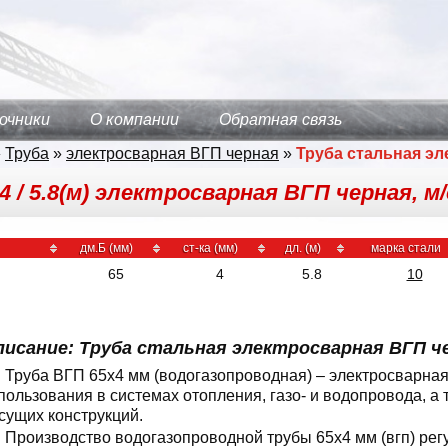
очники
О компании
Обратная связь
»
Труба
»
электросварная ВГП черная
»
Труба стальная эл
 / 5.8(м) электросварная ВГП черная, м/
дм.Б (мм)
ст-ка (мм)
дл. (м)
марка стали
65
4
5.8
10
писание: Труба стальная электросварная ВГП че
Труба ВГП 65x4 мм (водогазопроводная) – электросварная
пользования в системах отопления, газо- и водопровода, а 
сущих конструкций.
Производство водогазопроводной трубы 65x4 мм (вгп) рег