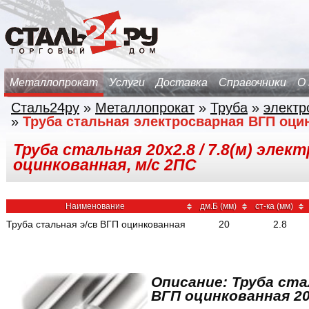
Металлопрокат
Услуги
Доставка
Справочники
О
Сталь24ру
»
Металлопрокат
»
Труба
»
электр
»
Труба стальная электросварная ВГП оци
Труба стальная 20х2.8 / 7.8(м) эле
оцинкованная, м/с 2ПС
Наименование
дм.Б (мм)
ст-ка (мм)
Труба стальная э/св ВГП оцинкованная
20
2.8
Описание: Труба ст
ВГП оцинкованная 20