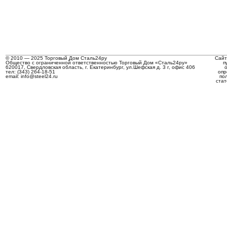
© 2010 — 2025 Торговый Дом Сталь24ру
Сайт
Общество с ограниченной ответственностью Торговый Дом «Сталь24ру»
п
620017, Свердловская область, г. Екатеринбург, ул.Шефская д. 3 г, офис 406
тел: (343) 264-18-51
опр
email: info@steel24.ru
по
стат