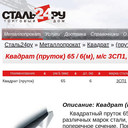
Металлопрокат
Услуги
Доставка
Справочники
О
Сталь24ру
»
Металлопрокат
»
Квадрат
»
(пру
Квадрат (пруток) 65 / 6(м), м/с 3СП1
Наименование
рм.Б (мм)
дл. (м)
марка стал
Квадрат (пруток)
65
6
3СП1
Описание: Квадрат (
Квадратный пруток 6
различных марок стали,
поперечное сечение. По