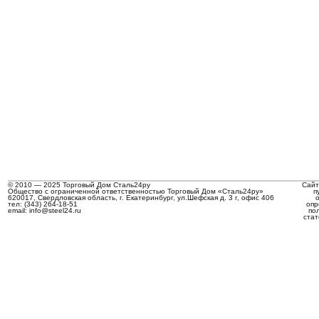
© 2010 — 2025 Торговый Дом Сталь24ру
Сайт
Общество с ограниченной ответственностью Торговый Дом «Сталь24ру»
п
620017, Свердловская область, г. Екатеринбург, ул.Шефская д. 3 г, офис 406
тел: (343) 264-18-51
опр
email: info@steel24.ru
по
стат