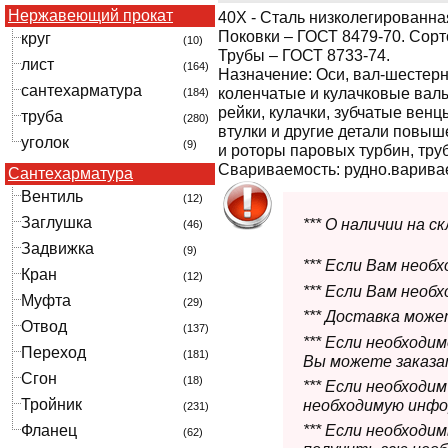
Нержавеющий прокат
40Х
- Сталь низколегированна
Поковки – ГОСТ 8479-70. Сорт
круг
(10)
Трубы – ГОСТ 8733-74.
лист
(164)
Назначение:
Оси, вал-шестерн
сантехарматура
коленчатые и кулачковые валы
(184)
рейки, кулачки, зубчатые венц
труба
(280)
втулки и другие детали повыш
уголок
(9)
и роторы паровых турбин, тру
Свариваемость:
рудно.варива
Сантехарматура
Вентиль
(12)
Заглушка
*** О наличии на 
(46)
Задвижка
(9)
*** Если Вам необ
Кран
(12)
*** Если Вам необ
Муфта
(29)
*** Доставка мож
Отвод
(137)
*** Если необходи
Переход
(181)
Вы можете заказат
Сгон
(18)
*** Если необходи
Тройник
необходимую инфо
(231)
Фланец
*** Если необход
(62)