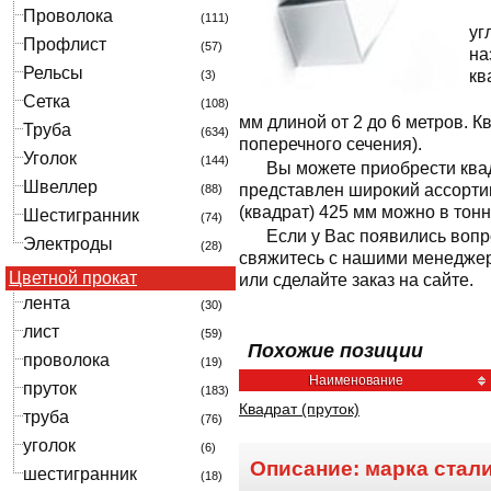
Проволока
(111)
уг
Профлист
(57)
на
Рельсы
кв
(3)
Сетка
(108)
мм длиной от 2 до 6 метров. 
Труба
(634)
поперечного сечения).
Уголок
(144)
Вы можете приобрести квад
Швеллер
представлен широкий ассорти
(88)
(квадрат) 425 мм можно в тон
Шестигранник
(74)
Если у Вас появились вопр
Электроды
(28)
свяжитесь с нашими менеджер
Цветной прокат
или сделайте заказ на сайте.
лента
(30)
лист
(59)
Похожие позиции
проволока
(19)
Наименование
пруток
(183)
Квадрат (пруток)
труба
(76)
уголок
(6)
Описание: марка стал
шестигранник
(18)