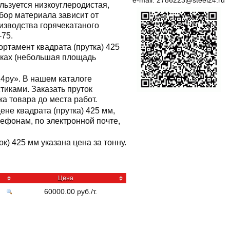
e-mail:
2786223@steel24.ru
льзуется низкоуглеродистая,
бор материала зависит от
изводства горячекатаного
-75.
ртамент квадрата (прутка) 425
отках (небольшая площадь
24ру». В нашем каталоге
иками. Заказать пруток
ка товара до места работ.
ене квадрата (прутка) 425 мм,
фонам, по электронной почте,
ок) 425 мм указана цена за тонну.
Цена
60000.00 руб./т.