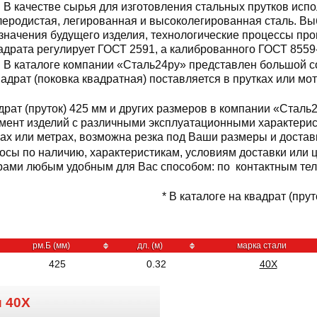
В качестве сырья для изготовления стальных прутков испо
леродистая, легированная и высоколегированная сталь. Вы
значения будущего изделия, технологические процессы про
адрата регулирует ГОСТ 2591, а калиброванного ГОСТ 8559
В каталоге компании «Сталь24ру» представлен большой со
Квадрат (поковка квадратная) поставляется в прутках или м
рат (пруток) 425 мм и других размеров в компании «Сталь
мент изделий с различными эксплуатационными характерист
нах или метрах, возможна резка под Ваши размеры и достав
осы по наличию, характеристикам, условиям доставки или ц
ами любым удобным для Вас способом: по контактным теле
* В каталоге на квадрат (прут
рм.Б (мм)
дл. (м)
марка стали
425
0.32
40Х
и
40Х