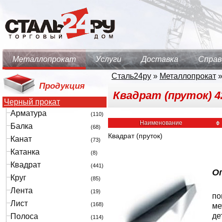
Металлопрокат
Услуги
Доставка
Справ
Сталь24ру
»
Металлопрокат
Продукция
Квадрат (пруток) 425
Черный прокат
Арматура
(110)
Наименование
Балка
(68)
Квадрат (пруток)
Канат
(73)
Катанка
(8)
Квадрат
(441)
Оп
Круг
(85)
Лента
(19)
по
Лист
(168)
ме
де
Полоса
(114)