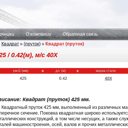
очники
О компании
Обратная связь
»
Квадрат
»
(пруток)
»
Квадрат (пруток)
 / 0.42(м), м/с 40Х
рм.Б (мм)
дл. (м)
марка стали
425
0.42
40Х
исание: Квадрат (пруток) 425 мм.
Квадратный пруток 425 мм, выполненный из различных мар
перечное сечение. Поковка квадратная широко используется
таллических конструкций, в том числе несущих, а также слу
талей машиностроения, осей, валов и прочих металлически