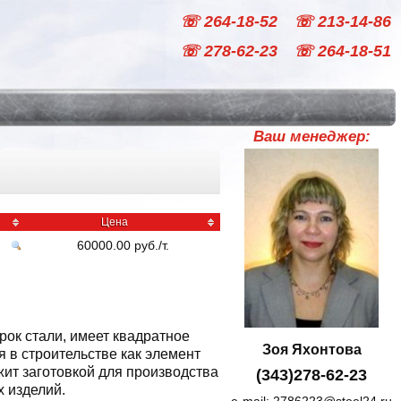
☏ 264-18-52
☏ 213-14-86
☏ 278-62-23
☏ 264-18-51
Ваш менеджер:
Цена
60000.00
руб
./
т.
ок стали, имеет квадратное
Зоя Яхонтова
 в строительстве как элемент
жит заготовкой для производства
(343)278-62-23
х изделий.