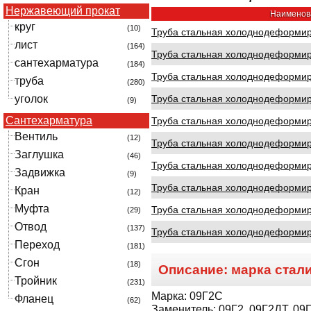
Нержавеющий прокат
Наименов
круг
(10)
Труба стальная холоднодеформиро
лист
(164)
Труба стальная холоднодеформиро
сантехарматура
(184)
Труба стальная холоднодеформиро
труба
(280)
уголок
Труба стальная холоднодеформиро
(9)
Сантехарматура
Труба стальная холоднодеформиро
Вентиль
(12)
Труба стальная холоднодеформиро
Заглушка
(46)
Труба стальная холоднодеформиро
Задвижка
(9)
Труба стальная холоднодеформиро
Кран
(12)
Муфта
Труба стальная холоднодеформиро
(29)
Отвод
(137)
Труба стальная холоднодеформиро
Переход
(181)
Сгон
(18)
Описание: марка стал
Тройник
(231)
Марка:
09Г2С
Фланец
(62)
Заменитель:
09Г2, 09Г2ДТ, 09