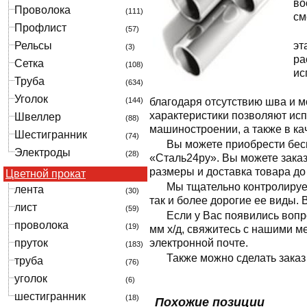
во
Проволока
(111)
см
Профлист
(57)
Рельсы
эт
(3)
ра
Сетка
(108)
ис
Труба
(634)
Уголок
(144)
благодаря отсутствию шва и м
характеристики позволяют исп
Швеллер
(88)
машиностроении, а также в ка
Шестигранник
(74)
Вы можете приобрести бес
Электроды
(28)
«Сталь24ру». Вы можете заказа
размеры и доставка товара до
Цветной прокат
Мы тщательно контролируем
лента
(30)
так и более дорогие ее виды.
лист
(59)
Если у Вас появились вопр
проволока
(19)
мм х/д, свяжитесь с нашими 
пруток
электронной почте.
(183)
Также можно сделать заказ
труба
(76)
уголок
(6)
шестигранник
(18)
Похожие позиции