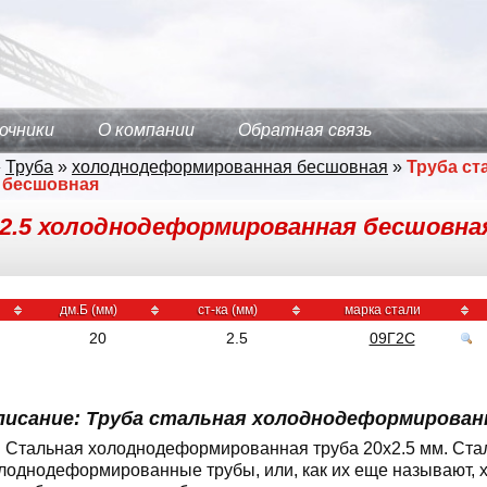
очники
О компании
Обратная связь
»
Труба
»
холоднодеформированная бесшовная
»
Труба ст
 бесшовная
2.5 холоднодеформированная бесшовная
дм.Б (мм)
ст-ка (мм)
марка стали
20
2.5
09Г2С
писание: Труба стальная холоднодеформированн
Стальная холоднодеформированная труба 20x2.5 мм. Ст
лоднодеформированные трубы, или, как их еще называют, 