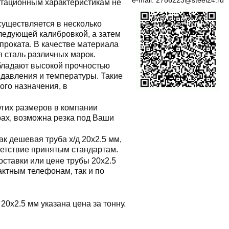
e-mail:
2786223@steel24.ru
атационным характеристикам не
осуществляется в несколько
следующей калибровкой, а затем
проката. В качестве материала
я сталь различных марок.
ладают высокой прочностью
 давления и температуры. Такие
ого назначения, в
гих размеров в компании
трах, возможна резка под Ваши
к дешевая труба х/д 20x2.5 мм,
ветствие принятым стандартам.
оставки или цене трубы 20x2.5
ктным телефонам, так и по
 20x2.5 мм указана цена за тонну.