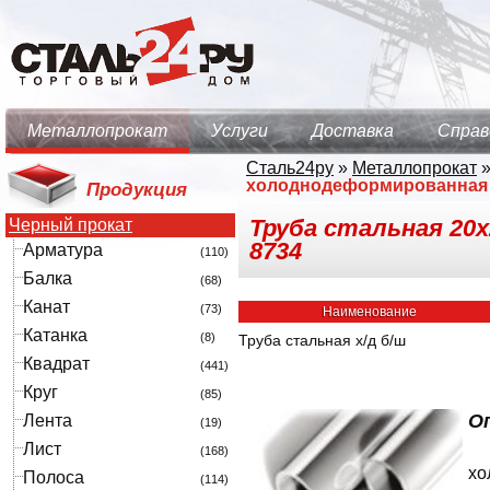
Металлопрокат
Услуги
Доставка
Справ
Сталь24ру
»
Металлопрокат
холоднодеформированная
Продукция
Труба стальная 20х
Черный прокат
8734
Арматура
(110)
Балка
(68)
Канат
(73)
Наименование
Катанка
(8)
Труба стальная х/д б/ш
Квадрат
(441)
Круг
(85)
О
Лента
(19)
Лист
(168)
хо
Полоса
(114)