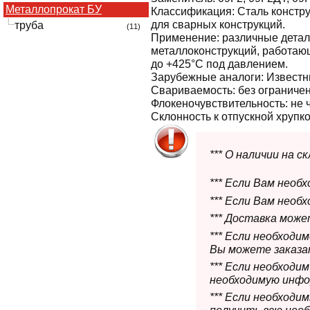
Металлопрокат БУ
Классификация:
Сталь констр
для сварных конструкций.
труба
(11)
Применение:
различные детал
металлоконструкций, работаю
до +425°С под давлением.
Зарубежные аналоги:
Извест
Свариваемость:
без ограничен
Флокеночувствительность:
не 
Склонность к отпускной хрупко
*** О наличии на 
*** Если Вам необ
*** Если Вам необ
*** Доставка мож
*** Если необходи
Вы можете заказат
*** Если необходи
необходимую инфо
*** Если необход