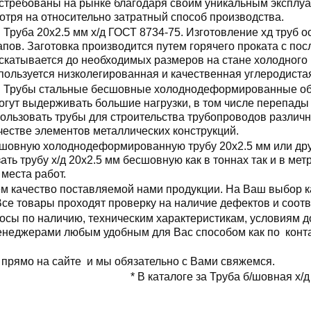
стребованы на рынке благодаря своим уникальным эксплу
отря на относительно затратный способ производства.
Труба 20x2.5 мм х/д ГОСТ 8734-75. Изготовление хд труб 
апов. Заготовка производится путем горячего проката с по
скатывается до необходимых размеров на стане холодного 
пользуется низколегированная и качественная углеродиста
Трубы стальные бесшовные холоднодеформированные об
огут выдерживать большие нагрузки, в том числе перепады
ользовать трубы для строительства трубопроводов различн
честве элементов металлических конструкций.
шовную холоднодеформированную трубу 20x2.5 мм или дру
ть трубу х/д 20x2.5 мм бесшовную как в тоннах так и в ме
 места работ.
 качество поставляемой нами продукции. На Ваш выбор ка
 Все товары проходят проверку на наличие дефектов и соот
осы по наличию, техническим характеристикам, условиям д
менеджерами любым удобным для Вас способом как по конта
 прямо на сайте и мы обязательно с Вами свяжемся.
* В каталоге за Труба б/шовная х/д