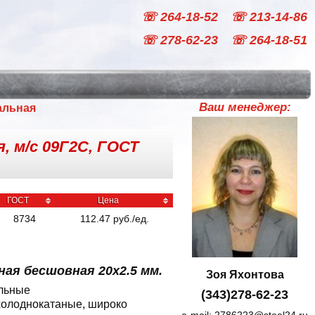
☏ 264-18-52
☏ 213-14-86
☏ 278-62-23
☏ 264-18-51
Ваш менеджер:
альная
, м/с 09Г2С, ГОСТ
ГОСТ
Цена
8734
112.47
руб
./
ед.
ая бесшовная 20x2.5 мм.
Зоя Яхонтова
альные
(343)278-62-23
холоднокатаные, широко