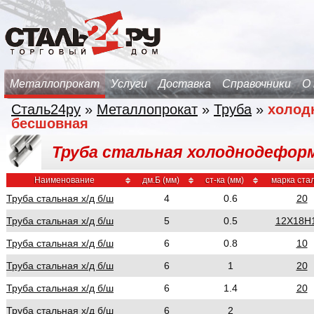
Металлопрокат
Услуги
Доставка
Справочники
О
Сталь24ру
»
Металлопрокат
»
Труба
»
холод
бесшовная
Труба стальная холоднодефор
Наименование
дм.Б (мм)
ст-ка (мм)
марка ста
Труба стальная х/д б/ш
4
0.6
20
Труба стальная х/д б/ш
5
0.5
12Х18Н
Труба стальная х/д б/ш
6
0.8
10
Труба стальная х/д б/ш
6
1
20
Труба стальная х/д б/ш
6
1.4
20
Труба стальная х/д б/ш
6
2