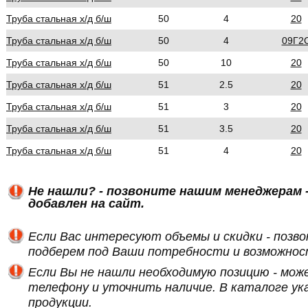
Труба стальная х/д б/ш
50
4
20
Труба стальная х/д б/ш
50
4
09Г2
Труба стальная х/д б/ш
50
10
20
Труба стальная х/д б/ш
51
2.5
20
Труба стальная х/д б/ш
51
3
20
Труба стальная х/д б/ш
51
3.5
20
Труба стальная х/д б/ш
51
4
20
Не нашли? - позвоните нашим менеджерам -
добавлен на сайт.
Если Вас интересуют объемы и скидки - позв
подберем под Ваши потребности и возможнос
Если Вы не нашли необходимую позицию - мож
телефону и уточнить наличие. В каталоге ук
продукции.