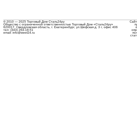
© 2010 — 2025 Торговый Дом Сталь24ру
Сайт
Общество с ограниченной ответственностью Торговый Дом «Сталь24ру»
п
620017, Свердловская область, г. Екатеринбург, ул.Шефская д. 3 г, офис 406
тел: (343) 264-18-51
опр
email: info@steel24.ru
по
стат