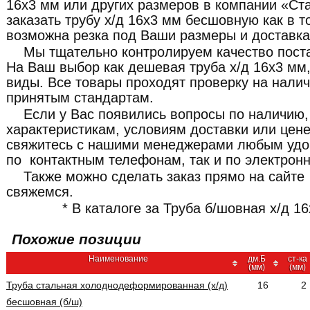
16x3 мм или других размеров в компании «Ст
заказать трубу х/д 16x3 мм бесшовную как в то
возможна резка под Ваши размеры и доставка
Мы тщательно контролируем качество пост
На Ваш выбор как дешевая труба х/д 16x3 мм,
виды. Все товары проходят проверку на налич
принятым стандартам.
Если у Вас появились вопросы по наличию,
характеристикам, условиям доставки или цене
свяжитесь с нашими менеджерами любым удо
по контактным телефонам, так и по электронн
Также можно сделать заказ прямо на сайте
свяжемся.
* В каталоге за Труба б/шовная х/д 16
Похожие позиции
Наименование
дм.Б
ст-ка
(мм)
(мм)
Труба стальная холоднодеформированная (х/д)
16
2
бесшовная (б/ш)