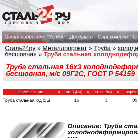
Металлопрокат
Услуги
Доставка
Справочники
О
Сталь24ру
»
Металлопрокат
»
Труба
»
холод
бесшовная
»
Труба стальная холоднодефо
Труба стальная 16х3 холоднодефор
бесшовная, м/с 09Г2С, ГОСТ Р 54159
Наименование
дм.Б (мм)
ст-ка (мм)
марка 
Труба стальная х/д б/ш
16
3
09
Описание: Труба ста
холоднодеформирова