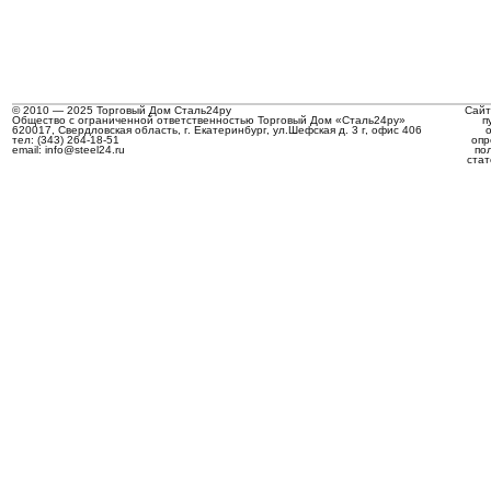
© 2010 — 2025 Торговый Дом Сталь24ру
Сайт
Общество с ограниченной ответственностью Торговый Дом «Сталь24ру»
п
620017, Свердловская область, г. Екатеринбург, ул.Шефская д. 3 г, офис 406
тел: (343) 264-18-51
опр
email: info@steel24.ru
по
стат