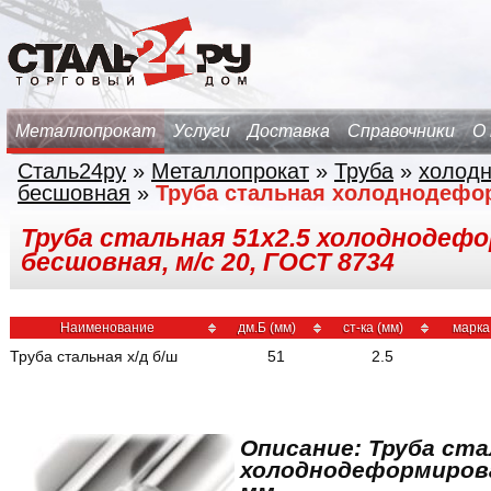
Металлопрокат
Услуги
Доставка
Справочники
О
Сталь24ру
»
Металлопрокат
»
Труба
»
холод
бесшовная
»
Труба стальная холоднодефо
Труба стальная 51х2.5 холоднодеф
бесшовная, м/с 20, ГОСТ 8734
Наименование
дм.Б (мм)
ст-ка (мм)
марка
Труба стальная х/д б/ш
51
2.5
Описание: Труба ста
холоднодеформирова