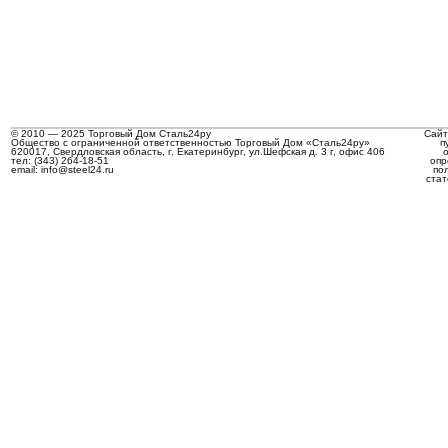
© 2010 — 2025 Торговый Дом Сталь24ру
Сайт
Общество с ограниченной ответственностью Торговый Дом «Сталь24ру»
п
620017, Свердловская область, г. Екатеринбург, ул.Шефская д. 3 г, офис 406
тел: (343) 264-18-51
опр
email: info@steel24.ru
по
стат