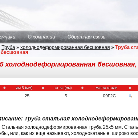
очники
О компании
Обратная связь
»
Труба
»
холоднодеформированная бесшовная
»
Труба ст
 бесшовная
х5 холоднодеформированная бесшовная, 
дм.Б (мм)
ст-ка (мм)
марка стали
25
5
09Г2С
писание: Труба стальная холоднодеформированн
Стальная холоднодеформированная труба 25x5 мм. Ста
убы, или, как их еще называют, холоднокатаные, широко в