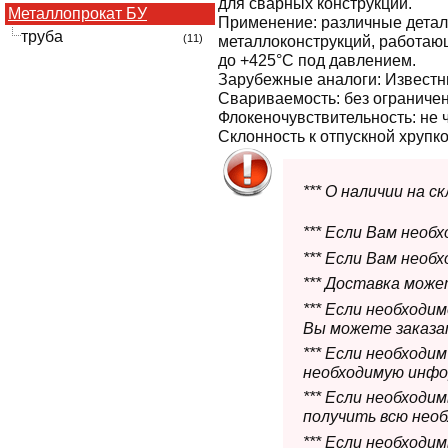
для сварных конструкций.
Металлопрокат БУ
Применение:
различные детал
труба
(11)
металлоконструкций, работаю
до +425°С под давлением.
Зарубежные аналоги:
Извест
Свариваемость:
без ограничен
Флокеночувствительность:
не 
Склонность к отпускной хрупко
*** О наличии на 
*** Если Вам необ
*** Если Вам необ
*** Доставка мож
*** Если необходи
Вы можете заказат
*** Если необходи
необходимую инфо
*** Если необход
получить всю нео
*** Если необходи