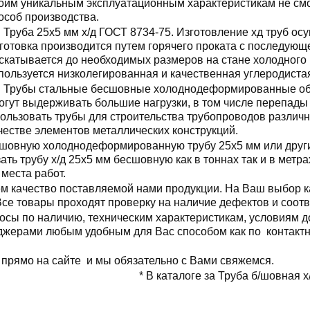
оим уникальным эксплуатационным характеристикам не смо
особ производства.
Труба 25x5 мм х/д ГОСТ 8734-75. Изготовление хд труб осу
готовка производится путем горячего проката с последующе
скатывается до необходимых размеров на стане холодного 
пользуется низколегированная и качественная углеродиста
Трубы стальные бесшовные холоднодеформированные об
огут выдерживать большие нагрузки, в том числе перепады
ользовать трубы для строительства трубопроводов различн
честве элементов металлических конструкций.
шовную холоднодеформированную трубу 25x5 мм или други
ть трубу х/д 25x5 мм бесшовную как в тоннах так и в метр
 места работ.
м качество поставляемой нами продукции. На Ваш выбор ка
 Все товары проходят проверку на наличие дефектов и соот
осы по наличию, техническим характеристикам, условиям д
еджерами любым удобным для Вас способом как по контактн
 прямо на сайте и мы обязательно с Вами свяжемся.
* В каталоге за Труба б/шовная х