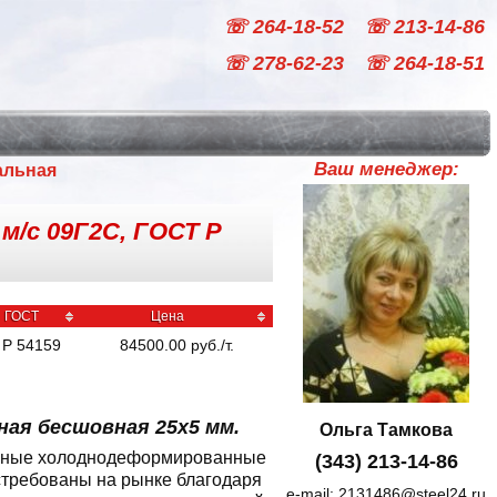
☏ 264-18-52
☏ 213-14-86
☏ 278-62-23
☏ 264-18-51
Ваш менеджер:
альная
м/с 09Г2С, ГОСТ Р
ГОСТ
Цена
Р 54159
84500.00
руб
./
т.
ая бесшовная 25x5 мм.
Ольга Тамкова
льные холоднодеформированные
(343) 213-14-86
остребованы на рынке благодаря
e-mail:
2131486@steel24.ru