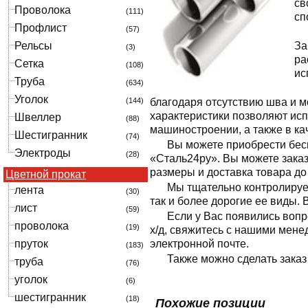
св
Проволока
(111)
сп
Профлист
(57)
Рельсы
За
(3)
ра
Сетка
(108)
ис
Труба
(634)
Уголок
(144)
благодаря отсутствию шва и м
характеристики позволяют исп
Швеллер
(88)
машиностроении, а также в ка
Шестигранник
(74)
Вы можете приобрести бес
Электроды
(28)
«Сталь24ру». Вы можете заказа
размеры и доставка товара до
Цветной прокат
Мы тщательно контролируе
лента
(30)
так и более дорогие ее виды.
лист
(59)
Если у Вас появились вопр
проволока
(19)
х/д, свяжитесь с нашими мен
пруток
электронной почте.
(183)
Также можно сделать заказ
труба
(76)
уголок
(6)
шестигранник
(18)
Похожие позиции