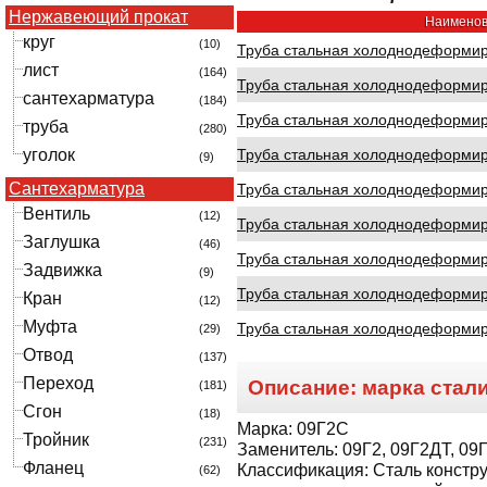
Нержавеющий прокат
Наименов
круг
(10)
Труба стальная холоднодеформиро
лист
(164)
Труба стальная холоднодеформиро
сантехарматура
(184)
Труба стальная холоднодеформиро
труба
(280)
уголок
Труба стальная холоднодеформиро
(9)
Сантехарматура
Труба стальная холоднодеформиро
Вентиль
(12)
Труба стальная холоднодеформиро
Заглушка
(46)
Труба стальная холоднодеформиро
Задвижка
(9)
Труба стальная холоднодеформиро
Кран
(12)
Муфта
Труба стальная холоднодеформиро
(29)
Отвод
(137)
Переход
Описание: марка стал
(181)
Сгон
(18)
Марка:
09Г2С
Тройник
(231)
Заменитель:
09Г2, 09Г2ДТ, 09
Фланец
Классификация:
Сталь констр
(62)