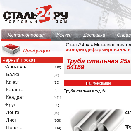
Металлопрокат
Услуги
Доставка
Справ
Сталь24ру
»
Металлопрокат
холоднодеформированная
Продукция
Труба стальная 25
Черный прокат
54159
Арматура
(110)
Балка
(68)
Канат
(73)
Наименование
Катанка
(8)
Труба стальная х/д б/ш
Квадрат
(441)
Круг
(85)
О
Лента
(19)
Лист
(168)
тр
Полоса
(114)