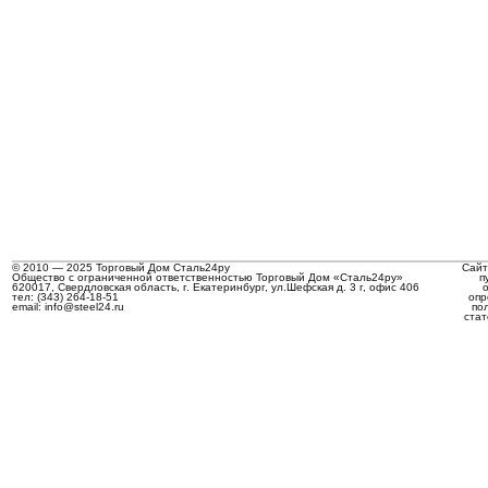
© 2010 — 2025 Торговый Дом Сталь24ру
Сайт
Общество с ограниченной ответственностью Торговый Дом «Сталь24ру»
п
620017, Свердловская область, г. Екатеринбург, ул.Шефская д. 3 г, офис 406
тел: (343) 264-18-51
опр
email: info@steel24.ru
по
стат