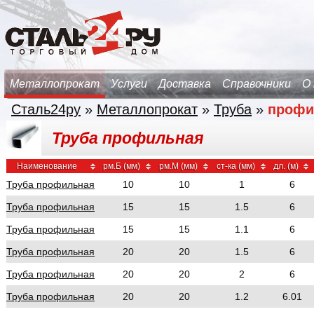
Металлопрокат
Услуги
Доставка
Справочники
О
Сталь24ру
»
Металлопрокат
»
Труба
»
профи
Труба профильная
Наименование
рм.Б (мм)
рм.М (мм)
ст-ка (мм)
дл. (м)
Труба профильная
10
10
1
6
Труба профильная
15
15
1.5
6
Труба профильная
15
15
1.1
6
Труба профильная
20
20
1.5
6
Труба профильная
20
20
2
6
Труба профильная
20
20
1.2
6.01