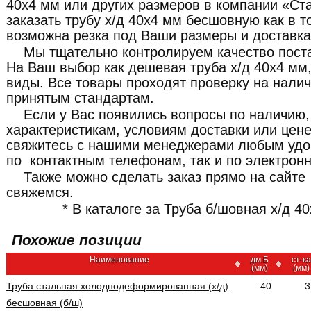
40x4 мм или других размеров в компании «Ст
заказать трубу х/д 40x4 мм бесшовную как в то
возможна резка под Ваши размеры и доставка
Мы тщательно контролируем качество пост
На Ваш выбор как дешевая труба х/д 40x4 мм,
виды. Все товары проходят проверку на налич
принятым стандартам.
Если у Вас появились вопросы по наличию,
характеристикам, условиям доставки или цене
свяжитесь с нашими менеджерами любым удо
по контактным телефонам, так и по электронн
Также можно сделать заказ прямо на сайте
свяжемся.
* В каталоге за Труба б/шовная х/д 40
Похожие позиции
Наименование
дм.Б
ст-ка
(мм)
(мм)
Труба стальная холоднодеформированная (х/д)
40
3
бесшовная (б/ш)