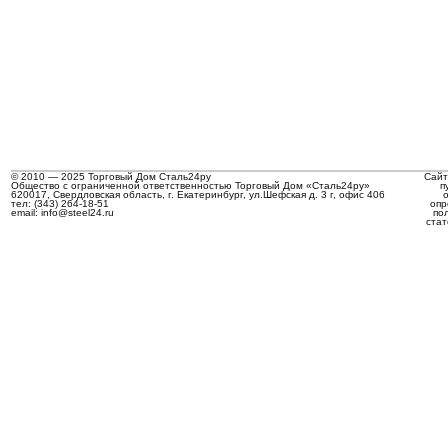
© 2010 — 2025 Торговый Дом Сталь24ру
Сайт
Общество с ограниченной ответственностью Торговый Дом «Сталь24ру»
п
620017, Свердловская область, г. Екатеринбург, ул.Шефская д. 3 г, офис 406
тел: (343) 264-18-51
опр
email: info@steel24.ru
по
стат